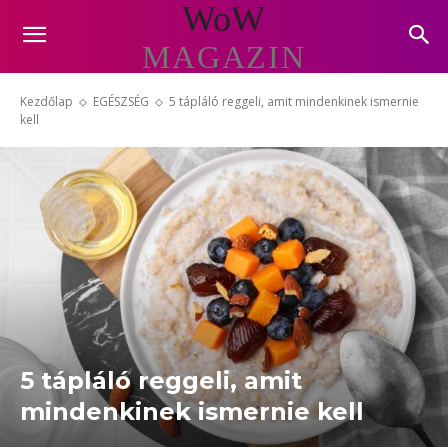
WoW
MAGAZIN
Kezdőlap
EGÉSZSÉG
5 tápláló reggeli, amit mindenkinek ismernie
kell
5 tápláló reggeli, amit
mindenkinek ismernie kell