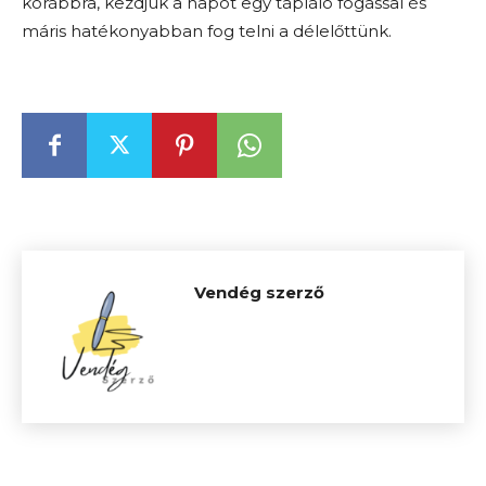
korábbra, kezdjük a napot egy tápláló fogással és
máris hatékonyabban fog telni a délelőttünk.
Vendég szerző