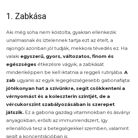
1. Zabkása
Aki még soha nem kóstolta, gyakran ellenkezik:
unalmasnak és íztelennek tartja ezt az ételt, a
rajongói azonban jól tudják, mekkora tévedés ez. Ha
valaki
egyszerű, gyors, változatos, finom és
egészséges
étkezésre vágyik, a zabkását
mindenképpen be kell iktatnia a reggeli rutinjába.
A
zab
ugyanis az egyik legegészségesebb gabonafajta:
jótékonyan hat a szívünkre, segít csökkenteni a
vérnyomást és a koleszterin szintjét, de a
vércukorszint szabályozásában is szerepet
játszik.
Ez a gabona gazdag vitaminokban és ásványi
anyagokban, erősíti az immunrendszert, így
ellenállóvá tesz a betegségekkel szemben, valamint
segít a koncentrációban is.