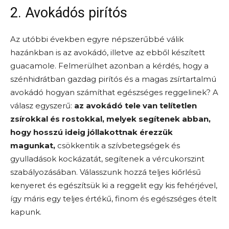
2. Avokádós pirítós
Az utóbbi években egyre népszerűbbé válik
hazánkban is az avokádó, illetve az ebből készített
guacamole. Felmerülhet azonban a kérdés, hogy a
szénhidrátban gazdag pirítós és a magas zsírtartalmú
avokádó hogyan számíthat egészséges reggelinek? A
válasz egyszerű:
az avokádó tele van telítetlen
zsírokkal és rostokkal, melyek segítenek abban,
hogy hosszú ideig jóllakottnak érezzük
magunkat,
csökkentik a szívbetegségek és
gyulladások kockázatát, segítenek a vércukorszint
szabályozásában. Válasszunk hozzá teljes kiőrlésű
kenyeret és egészítsük ki a reggelit egy kis fehérjével,
így máris egy teljes értékű, finom és egészséges ételt
kapunk.