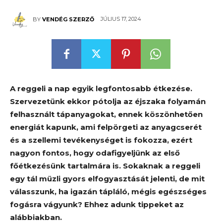
JÚLIUS 17, 2024
BY
VENDÉG SZERZŐ
A reggeli a nap egyik legfontosabb étkezése.
Szervezetünk ekkor pótolja az éjszaka folyamán
felhasznált tápanyagokat, ennek köszönhetően
energiát kapunk, ami felpörgeti az anyagcserét
és a szellemi tevékenységet is fokozza, ezért
nagyon fontos, hogy odafigyeljünk az első
főétkezésünk tartalmára is. Sokaknak a reggeli
egy tál müzli gyors elfogyasztását jelenti, de mit
válasszunk, ha igazán tápláló, mégis egészséges
fogásra vágyunk? Ehhez adunk tippeket az
alábbiakban.