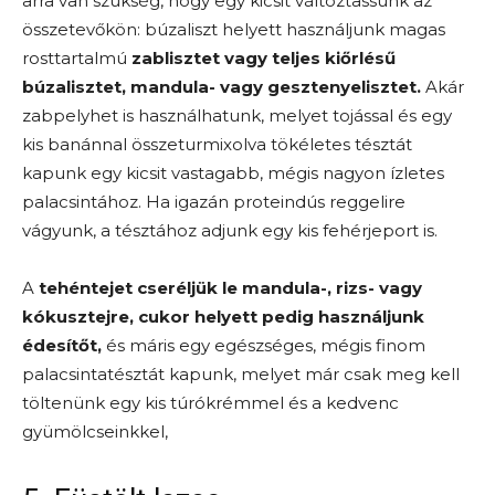
arra van szükség, hogy egy kicsit változtassunk az
összetevőkön: búzaliszt helyett használjunk magas
rosttartalmú
zablisztet vagy teljes kiőrlésű
búzalisztet, mandula- vagy gesztenyelisztet.
Akár
zabpelyhet is használhatunk, melyet tojással és egy
kis banánnal összeturmixolva tökéletes tésztát
kapunk egy kicsit vastagabb, mégis nagyon ízletes
palacsintához. Ha igazán proteindús reggelire
vágyunk, a tésztához adjunk egy kis fehérjeport is.
A
tehéntejet cseréljük le mandula-, rizs- vagy
kókusztejre, cukor helyett pedig használjunk
édesítőt,
és máris egy egészséges, mégis finom
palacsintatésztát kapunk, melyet már csak meg kell
töltenünk egy kis túrókrémmel és a kedvenc
gyümölcseinkkel,