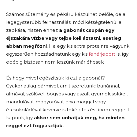
Számos sütemény és pékáru készülhet belőle, de a
legegyszerűbb felhasználási mód kétségtelenül a
zabkása, hiszen ehhez
a gabonát csupán egy
éjszakára vízbe vagy tejbe kell áztatni, esetleg
abban megfőzni
. Ha egy kis extra proteinre vágyunk,
egyszerűen hozzáadhatunk egy kis
fehérjeport
is, így
ebédig biztosan nem leszünk már éhesek.
És hogy mivel egészítsük ki ezt a gabonát?
Gyakorlatilag bármivel, amit szeretünk: banánnal,
almával, szőlővel, bogyós vagy aszalt gyümölcsökkel,
mandulával, mogyoróval, chia maggal vagy
étcsokoládéval keverve is tökéletes és finom reggelit
kapunk, így
akkor sem unhatjuk meg, ha minden
reggel ezt fogyasztjuk.