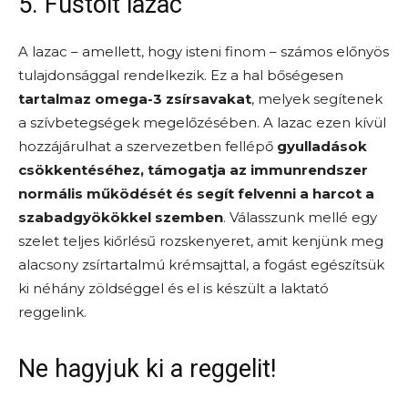
5. Füstölt lazac
A lazac – amellett, hogy isteni finom – számos előnyös
tulajdonsággal rendelkezik. Ez a hal bőségesen
tartalmaz omega-3 zsírsavakat
, melyek segítenek
a szívbetegségek megelőzésében. A lazac ezen kívül
hozzájárulhat a szervezetben fellépő
gyulladások
csökkentéséhez, támogatja az immunrendszer
normális működését és segít felvenni a harcot a
szabadgyökökkel szemben
. Válasszunk mellé egy
szelet teljes kiőrlésű rozskenyeret, amit kenjünk meg
alacsony zsírtartalmú krémsajttal, a fogást egészítsük
ki néhány zöldséggel és el is készült a laktató
reggelink.
Ne hagyjuk ki a reggelit!