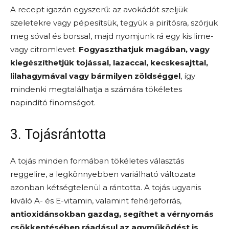
A recept igazán egyszerű: az avokádót szeljük
szeletekre vagy pépesítsük, tegyük a pirítósra, szórjuk
meg sóval és borssal, majd nyomjunk rá egy kis lime-
vagy citromlevet.
Fogyaszthatjuk magában, vagy
kiegészíthetjük tojással, lazaccal, kecskesajttal,
lilahagymával vagy bármilyen zöldséggel
, így
mindenki megtalálhatja a számára tökéletes
napindító finomságot.
3. Tojásrántotta
A tojás minden formában tökéletes választás
reggelire, a legkönnyebben variálható változata
azonban kétségtelenül a rántotta. A tojás ugyanis
kiváló A- és E-vitamin, valamint fehérjeforrás,
antioxidánsokban gazdag, segíthet a vérnyomás
csökkentésében ráadásul az agyműködést is