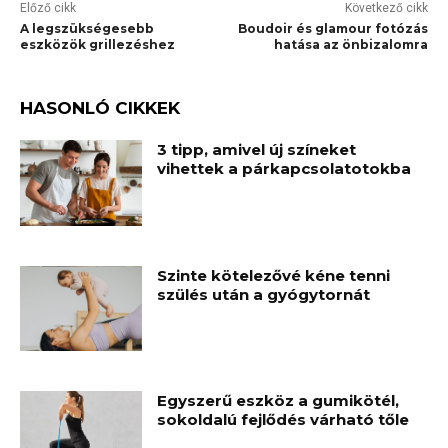
Előző cikk
Következő cikk
A legszükségesebb
Boudoir és glamour fotózás
eszközök grillezéshez
hatása az önbizalomra
HASONLÓ CIKKEK
3 tipp, amivel új színeket
vihettek a párkapcsolatotokba
Szinte kötelezővé kéne tenni
szülés után a gyógytornát
Egyszerű eszköz a gumikötél,
sokoldalú fejlődés várható tőle