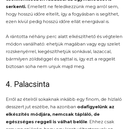
serkenti.
Emellett ne feledkezzünk meg arról sem,
hogy hosszú időre eltelít, így a fogyásban is segíthet,
ezen kívül pedig hosszú időre ellát energiával is.
A rántotta néhány perc alatt elkészíthető és végtelen
módon variálható: ehetjük magában vagy egy szelet
rozskenyérrel, kiegészíthetjük sonkával, lazaccal,
bármilyen zöldséggel és sajttal is, így ezt a reggelit
biztosan soha nem unjuk majd meg.
4. Palacsinta
Erről az ételről sokaknak inkább egy finom, de hízlaló
desszert jut eszébe, ha azonban
odafigyelünk az
elkészítés módjára, nemcsak tápláló, de
egészséges reggeli is válhat belőle
. Ehhez csak