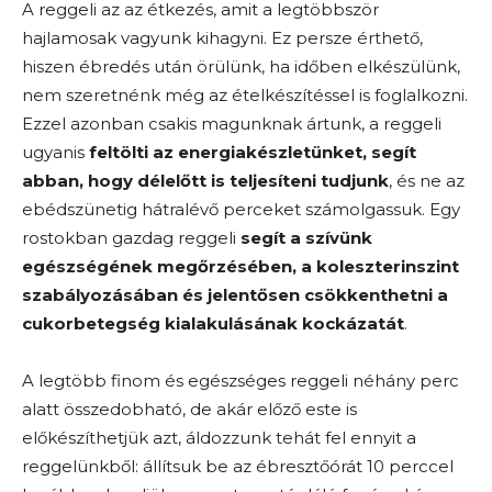
A reggeli az az étkezés, amit a legtöbbször
hajlamosak vagyunk kihagyni. Ez persze érthető,
hiszen ébredés után örülünk, ha időben elkészülünk,
nem szeretnénk még az ételkészítéssel is foglalkozni.
Ezzel azonban csakis magunknak ártunk, a reggeli
ugyanis
feltölti az energiakészletünket, segít
abban, hogy délelőtt is teljesíteni tudjunk
, és ne az
ebédszünetig hátralévő perceket számolgassuk. Egy
rostokban gazdag reggeli
segít a szívünk
egészségének megőrzésében, a koleszterinszint
szabályozásában és jelentősen csökkenthetni a
cukorbetegség kialakulásának kockázatát
.
A legtöbb finom és egészséges reggeli néhány perc
alatt összedobható, de akár előző este is
előkészíthetjük azt, áldozzunk tehát fel ennyit a
reggelünkből: állítsuk be az ébresztőórát 10 perccel