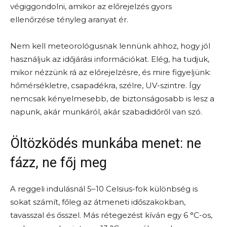
végiggondolni, amikor az előrejelzés gyors
ellenőrzése tényleg aranyat ér.
Nem kell meteorológusnak lennünk ahhoz, hogy jól
használjuk az időjárási információkat. Elég, ha tudjuk,
mikor nézzünk rá az előrejelzésre, és mire figyeljünk:
hőmérsékletre, csapadékra, szélre, UV-szintre. Így
nemcsak kényelmesebb, de biztonságosabb is lesz a
napunk, akár munkáról, akár szabadidőről van szó.
Öltözködés munkába menet: ne
fázz, ne főj meg
A reggeli indulásnál 5–10 Celsius-fok különbség is
sokat számít, főleg az átmeneti időszakokban,
tavasszal és ősszel. Más rétegezést kíván egy 6 °C-os,