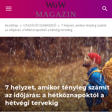
WoW
MAGAZIN
Kezdőlap
UTAZÁS ÉS SZABADIDŐ
7 helyzet, amikor tényleg számít
az időjárás: a hétköznapoktól a hétvégi tervekig
7 helyzet, amikor tényleg számít
az időjárás: a hétköznapoktól a
hétvégi tervekig