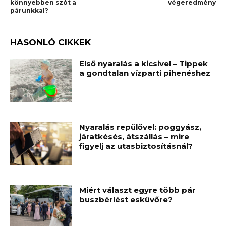
könnyebben szót a
végeredmény
párunkkal?
HASONLÓ CIKKEK
Első nyaralás a kicsivel – Tippek
a gondtalan vízparti pihenéshez
Nyaralás repülővel: poggyász,
járatkésés, átszállás – mire
figyelj az utasbiztosításnál?
Miért választ egyre több pár
buszbérlést esküvőre?