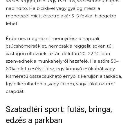
szeles reggel, mint egy 13 °C-os, szélcsendes, napos
napindító. Ha biciklivel vagy gyalog mész, a
menetszél miatt érzetre akár 3–5 fokkal hidegebb
lehet.
Érdemes megnézni, mennyi lesz a nappali
csúcshőmérséklet, nemcsak a reggelit: sokan túl
vastagon öltöznek, aztán délután 20–22 °C-ban
szenvednek a munkahelyről hazafelé. Ha esőre 50–
60% feletti esélyt látsz, egy könnyű esőkabát vagy
kisméretű összecsukható ernyő is kerüljön a táskába.
Így elkerülheted a „vagy fázom, vagy túlöltöztem”
csapdát.
Szabadtéri sport: futás, bringa,
edzés a parkban