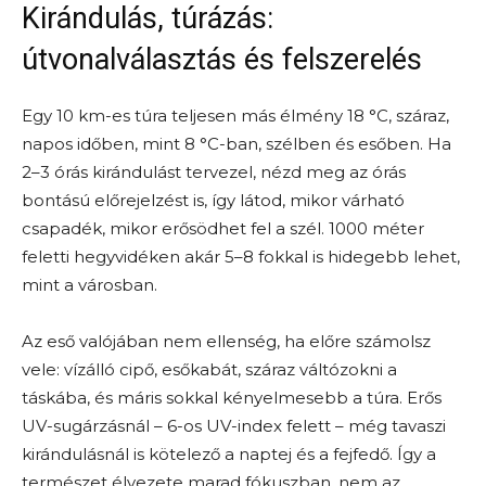
Kirándulás, túrázás:
útvonalválasztás és felszerelés
Egy 10 km-es túra teljesen más élmény 18 °C, száraz,
napos időben, mint 8 °C-ban, szélben és esőben. Ha
2–3 órás kirándulást tervezel, nézd meg az órás
bontású előrejelzést is, így látod, mikor várható
csapadék, mikor erősödhet fel a szél. 1000 méter
feletti hegyvidéken akár 5–8 fokkal is hidegebb lehet,
mint a városban.
Az eső valójában nem ellenség, ha előre számolsz
vele: vízálló cipő, esőkabát, száraz váltózokni a
táskába, és máris sokkal kényelmesebb a túra. Erős
UV-sugárzásnál – 6-os UV-index felett – még tavaszi
kirándulásnál is kötelező a naptej és a fejfedő. Így a
természet élvezete marad fókuszban, nem az