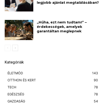
legjobb ajánlat megtalálásában?
„Hűha, ezt nem tudtam!” –
érdekességek, amelyek
garantáltan meglepnek
Kategóriák
ÉLETMÓD
143
OTTHON ÉS KERT
90
TECH
78
EGÉSZSÉG
78
GAZDASÁG
54