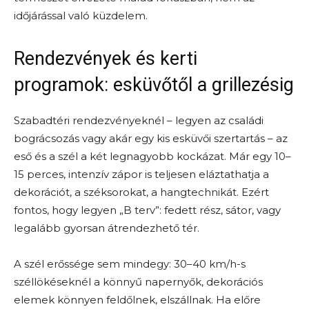
időjárással való küzdelem.
Rendezvények és kerti
programok: esküvőtől a grillezésig
Szabadtéri rendezvényeknél – legyen az családi
bográcsozás vagy akár egy kis esküvői szertartás – az
eső és a szél a két legnagyobb kockázat. Már egy 10–
15 perces, intenzív zápor is teljesen eláztathatja a
dekorációt, a széksorokat, a hangtechnikát. Ezért
fontos, hogy legyen „B terv”: fedett rész, sátor, vagy
legalább gyorsan átrendezhető tér.
A szél erőssége sem mindegy: 30–40 km/h-s
széllökéseknél a könnyű napernyők, dekorációs
elemek könnyen feldőlnek, elszállnak. Ha előre