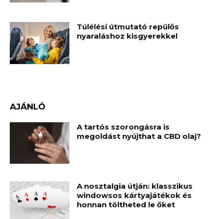
Túlélési útmutató repülős
nyaraláshoz kisgyerekkel
AJÁNLÓ
A tartós szorongásra is
megoldást nyújthat a CBD olaj?
A nosztalgia útján: klasszikus
windowsos kártyajátékok és
honnan töltheted le őket