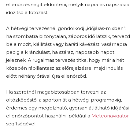
ellenőrzés segít eldönteni, melyik napra és napszakra
időzítsd a fotózást.
A hétvégi tervezésnél gondolkodj „időjárás-mixben”:
ha szombatra bizonytalan, záporos idő látszik, tervezd
be a mozit, kiállítást vagy baráti kávézást, vasárnapra
pedig a kirándulást, ha száraz, naposabb napot
jeleznek. A rugalmas tervezés titka, hogy már a hét
közepén rápillantasz az előrejelzésre, majd indulás
előtt néhány órával újra ellenőrzöd.
Ha szeretnél magabiztosabban tervezni az
öltözködéstől a sporton át a hétvégi programokig,
érdemes egy megbízható, gyorsan átlátható időjárási
ellenőrzőpontot használni, például a
Meteonavigator
segítségével.