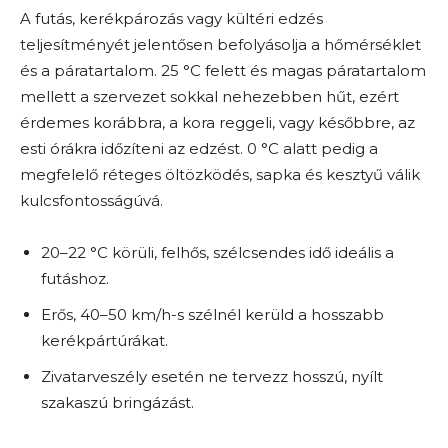
A futás, kerékpározás vagy kültéri edzés
teljesítményét jelentősen befolyásolja a hőmérséklet
és a páratartalom. 25 °C felett és magas páratartalom
mellett a szervezet sokkal nehezebben hűt, ezért
érdemes korábbra, a kora reggeli, vagy későbbre, az
esti órákra időzíteni az edzést. 0 °C alatt pedig a
megfelelő réteges öltözködés, sapka és kesztyű válik
kulcsfontosságúvá.
20–22 °C körüli, felhős, szélcsendes idő ideális a
futáshoz.
Erős, 40–50 km/h-s szélnél kerüld a hosszabb
kerékpártúrákat.
Zivatarveszély esetén ne tervezz hosszú, nyílt
szakaszú bringázást.