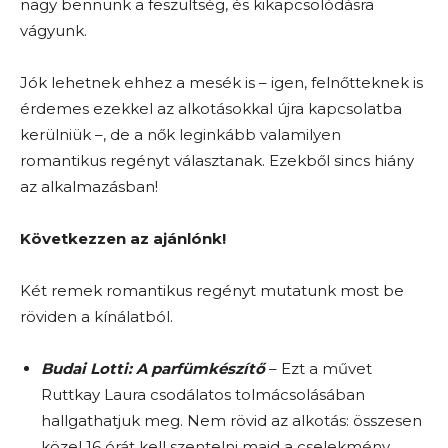
nagy bennünk a feszültség, és kikapcsolódásra
vágyunk.
Jók lehetnek ehhez a mesék is – igen, felnőtteknek is
érdemes ezekkel az alkotásokkal újra kapcsolatba
kerülniük –, de a nők leginkább valamilyen
romantikus regényt választanak. Ezekből sincs hiány
az alkalmazásban!
Következzen az ajánlónk!
Két remek romantikus regényt mutatunk most be
röviden a kínálatból.
Budai Lotti: A parfümkészítő
– Ezt a művet
Ruttkay Laura csodálatos tolmácsolásában
hallgathatjuk meg. Nem rövid az alkotás: összesen
közel 16 órát kell szentelni majd a cselekmény