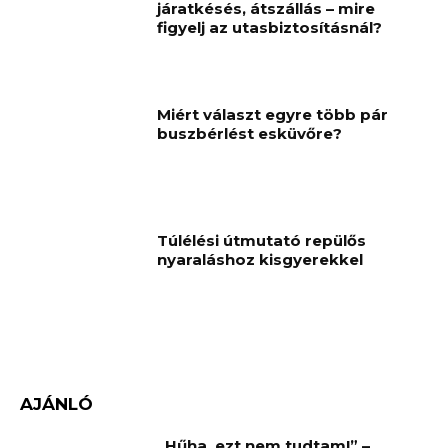
járatkésés, átszállás – mire
figyelj az utasbiztosításnál?
Miért választ egyre több pár
buszbérlést esküvőre?
Túlélési útmutató repülős
nyaraláshoz kisgyerekkel
AJÁNLÓ
„Hűha, ezt nem tudtam!” –