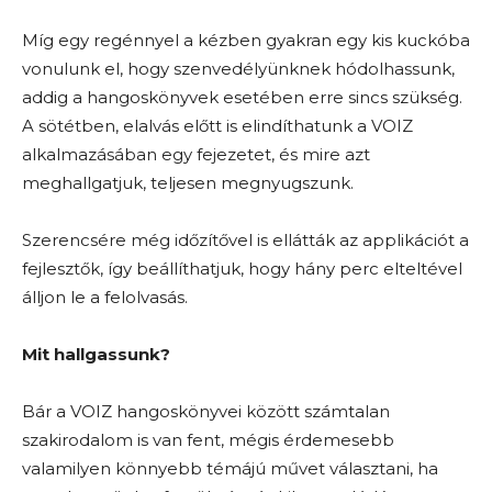
Míg egy regénnyel a kézben gyakran egy kis kuckóba
vonulunk el, hogy szenvedélyünknek hódolhassunk,
addig a hangoskönyvek esetében erre sincs szükség.
A sötétben, elalvás előtt is elindíthatunk a VOIZ
alkalmazásában egy fejezetet, és mire azt
meghallgatjuk, teljesen megnyugszunk.
Szerencsére még időzítővel is ellátták az applikációt a
fejlesztők, így beállíthatjuk, hogy hány perc elteltével
álljon le a felolvasás.
Mit hallgassunk?
Bár a VOIZ hangoskönyvei között számtalan
szakirodalom is van fent, mégis érdemesebb
valamilyen könnyebb témájú művet választani, ha