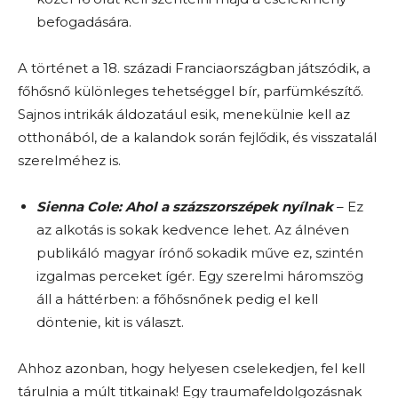
befogadására.
A történet a 18. századi Franciaországban játszódik, a
főhősnő különleges tehetséggel bír, parfümkészítő.
Sajnos intrikák áldozatául esik, menekülnie kell az
otthonából, de a kalandok során fejlődik, és visszatalál
szerelméhez is.
Sienna Cole: Ahol a százszorszépek nyílnak
– Ez
az alkotás is sokak kedvence lehet. Az álnéven
publikáló magyar írónő sokadik műve ez, szintén
izgalmas perceket ígér. Egy szerelmi háromszög
áll a háttérben: a főhősnőnek pedig el kell
döntenie, kit is választ.
Ahhoz azonban, hogy helyesen cselekedjen, fel kell
tárulnia a múlt titkainak! Egy traumafeldolgozásnak