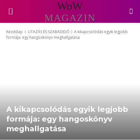
WoW
MAGAZIN
Kezdőlap
UTAZÁS ÉS SZABADIDŐ
A kikapcsolódás egyik legjobb
formája: egy hangoskönyv meghallgatása
A kikapcsolódás egyik legjobb
formája: egy hangoskönyv
meghallgatása