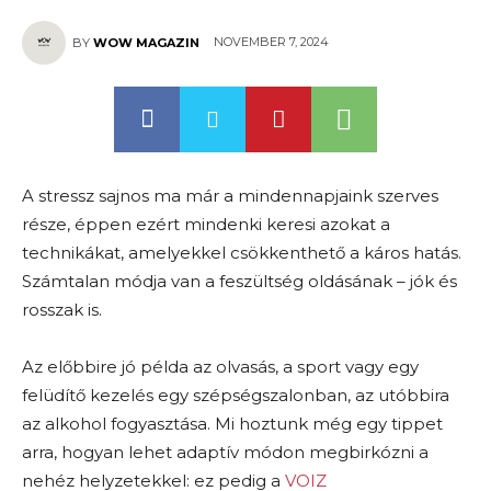
NOVEMBER 7, 2024
BY
WOW MAGAZIN
A stressz sajnos ma már a mindennapjaink szerves
része, éppen ezért mindenki keresi azokat a
technikákat, amelyekkel csökkenthető a káros hatás.
Számtalan módja van a feszültség oldásának – jók és
rosszak is.
Az előbbire jó példa az olvasás, a sport vagy egy
felüdítő kezelés egy szépségszalonban, az utóbbira
az alkohol fogyasztása. Mi hoztunk még egy tippet
arra, hogyan lehet adaptív módon megbirkózni a
nehéz helyzetekkel: ez pedig a
VOIZ