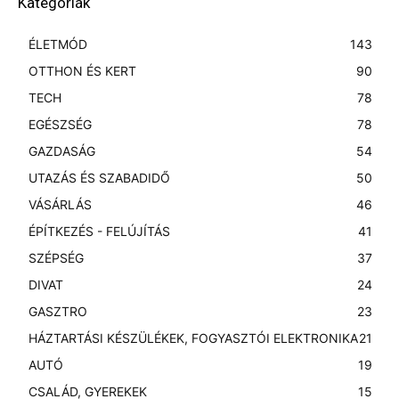
Kategóriák
ÉLETMÓD
143
OTTHON ÉS KERT
90
TECH
78
EGÉSZSÉG
78
GAZDASÁG
54
UTAZÁS ÉS SZABADIDŐ
50
VÁSÁRLÁS
46
ÉPÍTKEZÉS - FELÚJÍTÁS
41
SZÉPSÉG
37
DIVAT
24
GASZTRO
23
HÁZTARTÁSI KÉSZÜLÉKEK, FOGYASZTÓI ELEKTRONIKA
21
AUTÓ
19
CSALÁD, GYEREKEK
15