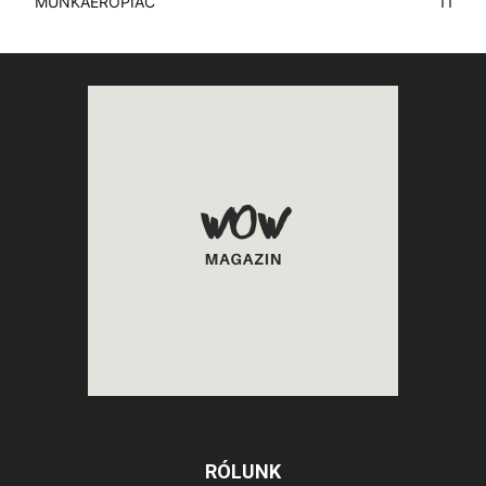
MUNKAERŐPIAC
11
RÓLUNK