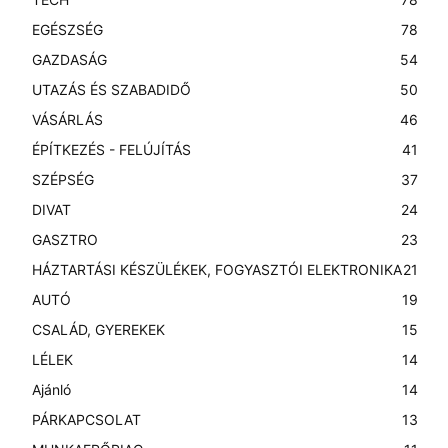
EGÉSZSÉG
78
GAZDASÁG
54
UTAZÁS ÉS SZABADIDŐ
50
VÁSÁRLÁS
46
ÉPÍTKEZÉS - FELÚJÍTÁS
41
SZÉPSÉG
37
DIVAT
24
GASZTRO
23
HÁZTARTÁSI KÉSZÜLÉKEK, FOGYASZTÓI ELEKTRONIKA
21
AUTÓ
19
CSALÁD, GYEREKEK
15
LÉLEK
14
Ajánló
14
PÁRKAPCSOLAT
13