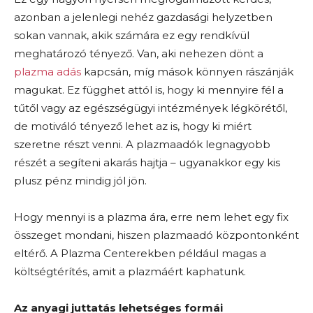
azonban a jelenlegi nehéz gazdasági helyzetben
sokan vannak, akik számára ez egy rendkívül
meghatározó tényező. Van, aki nehezen dönt a
plazma adás
kapcsán, míg mások könnyen rászánják
magukat. Ez függhet attól is, hogy ki mennyire fél a
tűtől vagy az egészségügyi intézmények légkörétől,
de motiváló tényező lehet az is, hogy ki miért
szeretne részt venni. A plazmaadók legnagyobb
részét a segíteni akarás hajtja – ugyanakkor egy kis
plusz pénz mindig jól jön.
Hogy mennyi is a plazma ára, erre nem lehet egy fix
összeget mondani, hiszen plazmaadó központonként
eltérő. A Plazma Centerekben például magas a
költségtérítés, amit a plazmáért kaphatunk.
Az anyagi juttatás lehetséges formái