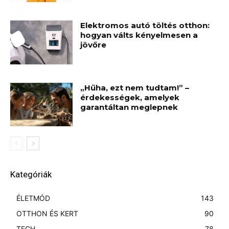
Elektromos autó töltés otthon:
hogyan válts kényelmesen a
jövőre
„Hűha, ezt nem tudtam!” –
érdekességek, amelyek
garantáltan meglepnek
Kategóriák
ÉLETMÓD
143
OTTHON ÉS KERT
90
TECH
78