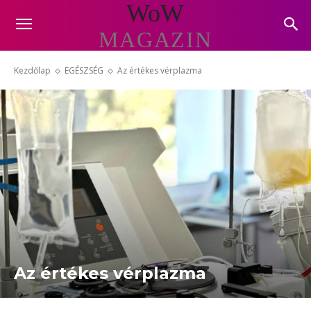
WoW
MAGAZIN
Kezdőlap
EGÉSZSÉG
Az értékes vérplazma
Az értékes vérplazma