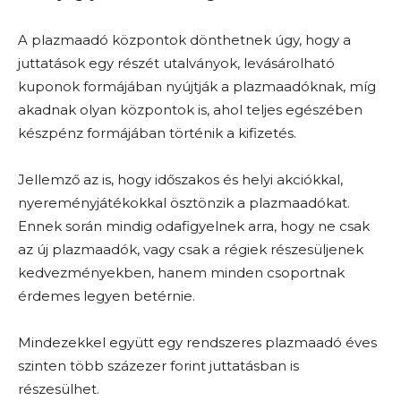
A plazmaadó központok dönthetnek úgy, hogy a
juttatások egy részét utalványok, levásárolható
kuponok formájában nyújtják a plazmaadóknak, míg
akadnak olyan központok is, ahol teljes egészében
készpénz formájában történik a kifizetés.
Jellemző az is, hogy időszakos és helyi akciókkal,
nyereményjátékokkal ösztönzik a plazmaadókat.
Ennek során mindig odafigyelnek arra, hogy ne csak
az új plazmaadók, vagy csak a régiek részesüljenek
kedvezményekben, hanem minden csoportnak
érdemes legyen betérnie.
Mindezekkel együtt egy rendszeres plazmaadó éves
szinten több százezer forint juttatásban is
részesülhet.