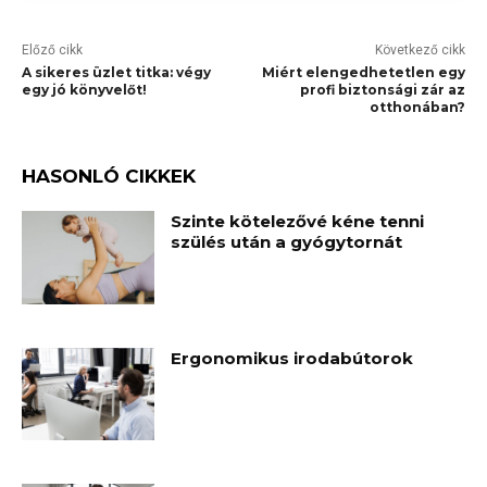
Előző cikk
Következő cikk
A sikeres üzlet titka: végy
Miért elengedhetetlen egy
egy jó könyvelőt!
profi biztonsági zár az
otthonában?
HASONLÓ CIKKEK
Szinte kötelezővé kéne tenni
szülés után a gyógytornát
Ergonomikus irodabútorok