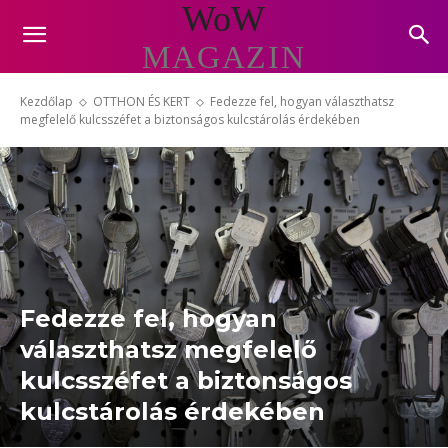
WoW
MAGAZIN
Kezdőlap
OTTHON ÉS KERT
Fedezze fel, hogyan választhatsz
megfelelő kulcsszéfet a biztonságos kulcstárolás érdekében
Fedezze fel, hogyan
választhatsz megfelelő
kulcsszéfet a biztonságos
kulcstárolás érdekében