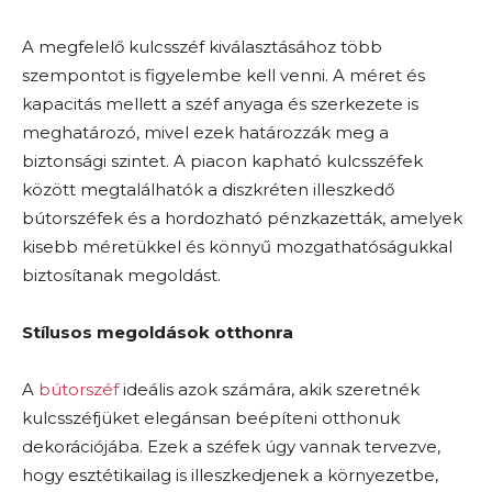
A megfelelő kulcsszéf kiválasztásához több
szempontot is figyelembe kell venni. A méret és
kapacitás mellett a széf anyaga és szerkezete is
meghatározó, mivel ezek határozzák meg a
biztonsági szintet. A piacon kapható kulcsszéfek
között megtalálhatók a diszkréten illeszkedő
bútorszéfek és a hordozható pénzkazetták, amelyek
kisebb méretükkel és könnyű mozgathatóságukkal
biztosítanak megoldást.
Stílusos megoldások otthonra
A
bútorszéf
ideális azok számára, akik szeretnék
kulcsszéfjüket elegánsan beépíteni otthonuk
dekorációjába. Ezek a széfek úgy vannak tervezve,
hogy esztétikailag is illeszkedjenek a környezetbe,