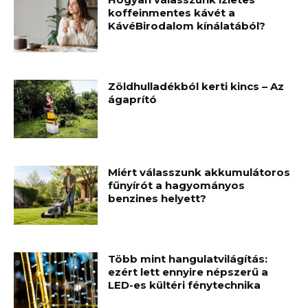
koffeinmentes kávét a
KávéBirodalom kínálatából?
Zöldhulladékból kerti kincs – Az
ágaprító
Miért válasszunk akkumulátoros
fűnyírót a hagyományos
benzines helyett?
Több mint hangulatvilágítás:
ezért lett ennyire népszerű a
LED-es kültéri fénytechnika