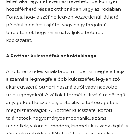
lehet akár egy nehezen észrevehető, de könnyen
hozzáférhető rész az otthonában vagy az irodában.
Fontos, hogy a széf ne legyen közvetlenül látható,
például a bejárati ajtótól vagy nagy forgalmú
területekről, hogy minimalizáljuk a betörés
kockázatát.
A Rottner kulcsszéfek sokoldalúsága
A Rottner széles kínálatából mindenki megtalálhatja
a számára legmegfelelőbb kulcsszéfet, legyen szó
akár egyszerű otthoni használatról vagy nagyobb
üzleti igényekről. A vállalat termékei kiváló minőségű
anyagokból készülnek, biztosítva a tartósságot és
megbízhatóságot. A Rottner kulcsszéfei között
találhatóak hagyományos mechanikus záras
modellek, valamint modern, biometrikus vagy digitális
zárszerkezetekkel ellátott változatok is, amelyek