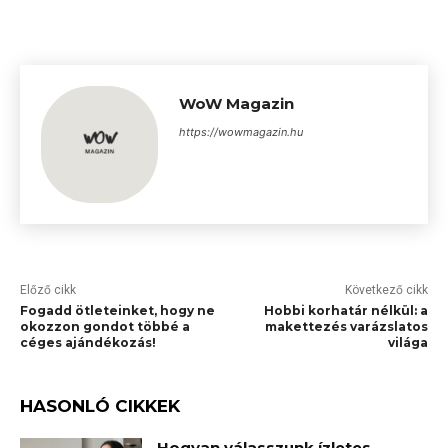
WoW Magazin
https://wowmagazin.hu
Előző cikk
Következő cikk
Fogadd ötleteinket, hogy ne
Hobbi korhatár nélkül: a
okozzon gondot többé a
makettezés varázslatos
céges ajándékozás!
világa
HASONLÓ CIKKEK
Hogyan válasszunk ízletes