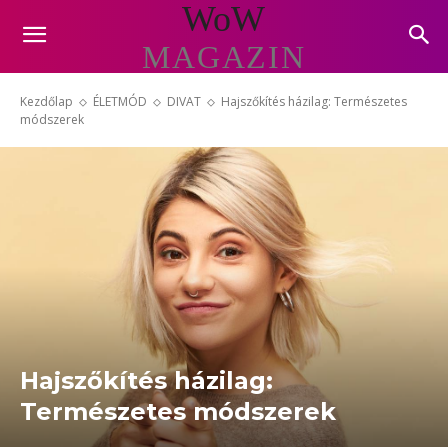
WoW
MAGAZIN
Kezdőlap
ÉLETMÓD
DIVAT
Hajszőkítés házilag: Természetes
módszerek
Hajszőkítés házilag:
Természetes módszerek