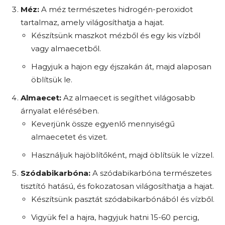
Méz:
A méz természetes hidrogén-peroxidot
tartalmaz, amely világosíthatja a hajat.
Készítsünk maszkot mézből és egy kis vízből
vagy almaecetből.
Hagyjuk a hajon egy éjszakán át, majd alaposan
öblítsük le.
Almaecet:
Az almaecet is segíthet világosabb
árnyalat elérésében.
Keverjünk össze egyenlő mennyiségű
almaecetet és vizet.
Használjuk hajöblítőként, majd öblítsük le vízzel.
Szódabikarbóna:
A szódabikarbóna természetes
tisztító hatású, és fokozatosan világosíthatja a hajat.
Készítsünk pasztát szódabikarbónából és vízből.
Vigyük fel a hajra, hagyjuk hatni 15-60 percig,