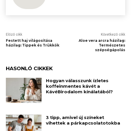
Előző cikk
Következő cikk
Festett haj világosítása
Aloe vera arcra házilag:
házilag: Tippek és Trükkök
Természetes
szépségápolás
HASONLÓ CIKKEK
Hogyan válasszunk ízletes
koffeinmentes kávét a
KávéBirodalom kínálatából?
3 tipp, amivel új színeket
vihettek a párkapcsolatotokba