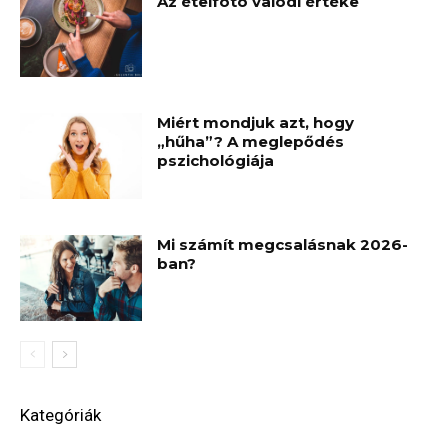
Az ételfotó valódi értéke
Miért mondjuk azt, hogy
„hűha”? A meglepődés
pszichológiája
Mi számít megcsalásnak 2026-
ban?
Kategóriák