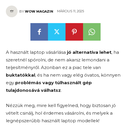
MÁRCIUS 11, 2025
BY
WOW MAGAZIN
A használt laptop vásárlása
jó alternatíva lehet
, ha
szeretnél spórolni, de nem akarsz lemondani a
teljesítményről. Azonban ez a piac tele van
buktatókkal
, és ha nem vagy elég óvatos, könnyen
egy
problémás vagy túlhasznált gép
tulajdonosává válhatsz
.
Nézzük meg, mire kell figyelned, hogy biztosan jó
vételt csinálj, hol érdemes vásárolni, és melyek a
legnépszerűbb használt laptop modellek!