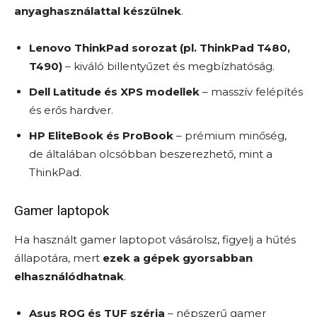
anyaghasználattal készülnek
.
Lenovo ThinkPad sorozat (pl. ThinkPad T480,
T490)
– kiváló billentyűzet és megbízhatóság.
Dell Latitude és XPS modellek
– masszív felépítés
és erős hardver.
HP EliteBook és ProBook
– prémium minőség,
de általában olcsóbban beszerezhető, mint a
ThinkPad.
Gamer laptopok
Ha használt gamer laptopot vásárolsz, figyelj a hűtés
állapotára, mert
ezek a gépek gyorsabban
elhasználódhatnak
.
Asus ROG és TUF széria
– népszerű gamer