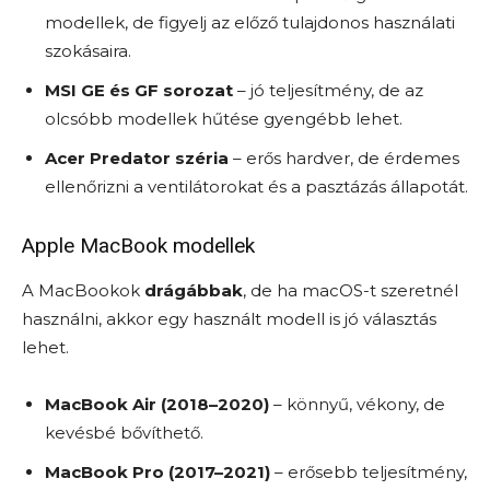
modellek, de figyelj az előző tulajdonos használati
szokásaira.
MSI GE és GF sorozat
– jó teljesítmény, de az
olcsóbb modellek hűtése gyengébb lehet.
Acer Predator széria
– erős hardver, de érdemes
ellenőrizni a ventilátorokat és a pasztázás állapotát.
Apple MacBook modellek
A MacBookok
drágábbak
, de ha macOS-t szeretnél
használni, akkor egy használt modell is jó választás
lehet.
MacBook Air (2018–2020)
– könnyű, vékony, de
kevésbé bővíthető.
MacBook Pro (2017–2021)
– erősebb teljesítmény,