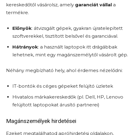
kereskedőtől vásárolsz, amely
garanciát vállal
a
termékre.
Előnyök
: átvizsgált gépek, gyakran újratelepített
szoftverekkel, tisztított belsővel és garanciával.
Hátrányok
: a használt laptopok itt drágábbak
lehetnek, mint egy magánszemélytől vásárolt gép.
Néhány megbízható hely, ahol érdemes nézelődni:
IT-bontók és céges gépeket felújító üzletek
Hivatalos márkakereskedők (pl. Dell, HP, Lenovo
felújított laptopokat árusító partnerei)
Magánszemélyek hirdetései
Ezeket megtalálhatod apróhirdetési oldalakon,