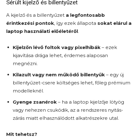
Sérült kijelző és billentyűzet
A kijelző és a billentyűzet
a legfontosabb
érintkezési pontok
, így ezek állapota
sokat elárul a
laptop használati előéletéről
.
Kijelzőn lévő foltok vagy pixelhibák
– ezek
kijavítása drága lehet, érdemes alaposan
megnézni.
Kilazult vagy nem működő billentyűk
– egy új
billentyűzet-csere költséges lehet, főleg prémium
modelleknél.
Gyenge zsanérok
– ha a laptop kijelzője lötyög
vagy nehezen csukódik, az a rendszeres nyitás-
zárás miatt elhasználódott alkatrészekre utal.
Mit tehetsz?