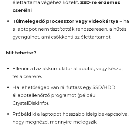
élettartama végéhez közelít.
SSD-re érdemes
cserélni
.
Túlmelegedő processzor vagy videokártya
– ha
a laptopot nem tisztították rendszeresen, a hűtés
gyengülhet, ami csökkenti az élettartamot.
Mit tehetsz?
Ellenőrizd az akkumulátor állapotát, vagy készülj
fel a cserére.
Ha lehetőséged van rá, futtass egy SSD/HDD
állapotellenőrző programot (például
CrystalDiskInfo).
Próbáld ki a laptopot hosszabb ideig bekapcsolva,
hogy megnézd, mennyire melegszik.