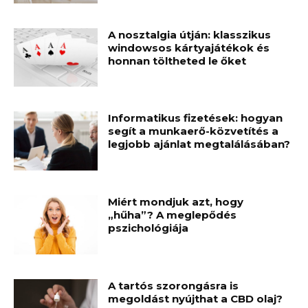
A nosztalgia útján: klasszikus
windowsos kártyajátékok és
honnan töltheted le őket
Informatikus fizetések: hogyan
segít a munkaerő-közvetítés a
legjobb ajánlat megtalálásában?
Miért mondjuk azt, hogy
„hűha”? A meglepődés
pszichológiája
A tartós szorongásra is
megoldást nyújthat a CBD olaj?