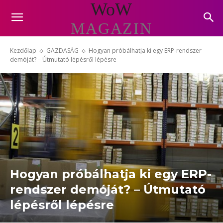
WoW
MAGAZIN
Kezdőlap
GAZDASÁG
Hogyan próbálhatja ki egy ERP-rendszer
demóját? – Útmutató lépésről lépésre
Hogyan próbálhatja ki egy ERP-
rendszer demóját? – Útmutató
lépésről lépésre