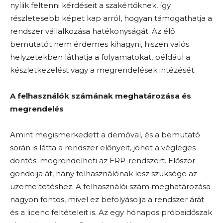
nyílik feltenni kérdéseit a szakértőknek, így
részletesebb képet kap arról, hogyan támogathatja a
rendszer vállalkozása hatékonyságát. Az élő
bemutatót nem érdemes kihagyni, hiszen valós
helyzetekben láthatja a folyamatokat, például a
készletkezelést vagy a megrendelések intézését.
A felhasználók számának meghatározása és
megrendelés
Amint megismerkedett a demóval, és a bemutató
során is látta a rendszer előnyeit, jöhet a végleges
döntés: megrendelheti az ERP-rendszert. Először
gondolja át, hány felhasználónak lesz szüksége az
üzemeltetéshez. A felhasználói szám meghatározása
nagyon fontos, mivel ez befolyásolja a rendszer árát
és a licenc feltételeit is. Az egy hónapos próbaidőszak