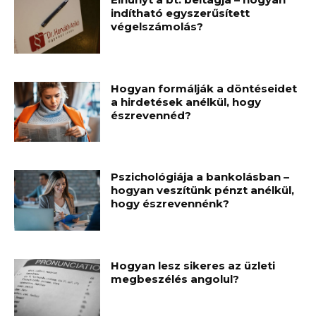
indítható egyszerűsített
végelszámolás?
Hogyan formálják a döntéseidet
a hirdetések anélkül, hogy
észrevennéd?
Pszichológiája a bankolásban –
hogyan veszítünk pénzt anélkül,
hogy észrevennénk?
Hogyan lesz sikeres az üzleti
megbeszélés angolul?