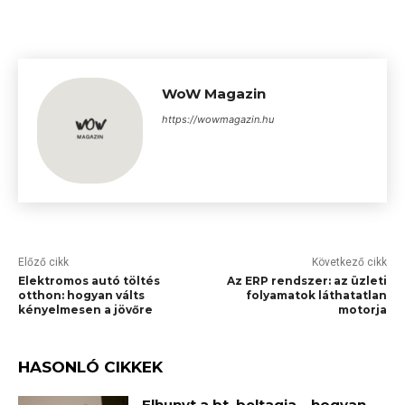
WoW Magazin
https://wowmagazin.hu
Előző cikk
Következő cikk
Elektromos autó töltés
Az ERP rendszer: az üzleti
otthon: hogyan válts
folyamatok láthatatlan
kényelmesen a jövőre
motorja
HASONLÓ CIKKEK
Elhunyt a bt. beltagja – hogyan