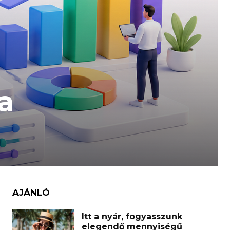
a
AJÁNLÓ
Itt a nyár, fogyasszunk
elegendő mennyiségű