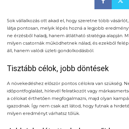
Sok vállalkozás ott akad el, hogy szeretne több vásárló
látja pontosan, melyik lépés hozná a legjobb eredmény
ne érzésből haladj, hanem átlátható stratégia alapján. Me
milyen csatornák működhetnek nálad, és ezekből felép
áll, hanem valódi üzleti gondolkodásból.
Tisztább célok, jobb döntések
A növekedéshez először pontos célokra van szükség. N
időpontfoglalást, hírlevél feliratkozót vagy márkaismer
a célokat érthetően megfogalmazni, majd olyan kampán
igazodnak. Így nem csak azt látod, hogy futnak a hirdeté
milyen eredményt várhatsz tőlük.