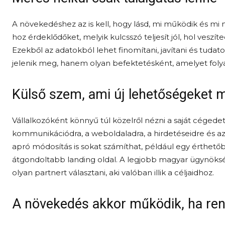
A növekedéshez az is kell, hogy lásd, mi működik és m
hoz érdeklődőket, melyik kulcsszó teljesít jól, hol veszít
Ezekből az adatokból lehet finomítani, javítani és tud
jelenik meg, hanem olyan befektetésként, amelyet folya
Külső szem, ami új lehetőségeket 
Vállalkozóként könnyű túl közelről nézni a saját cégedet.
kommunikációdra, a weboldaladra, a hirdetéseidre és a
apró módosítás is sokat számíthat, például egy érthetőb
átgondoltabb landing oldal. A legjobb magyar ügynöks
olyan partnert választani, aki valóban illik a céljaidhoz.
A növekedés akkor működik, ha re