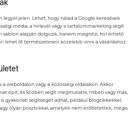
nak
n legyél jelen. Lehet, hogy nálad a Google keresések
sségi média, a hírlevél vagy a tartalommarketing segít
sablon alapján dolgozik, hanem megnézi, hol érhető
n lehet őt természetesen közelebb vinni a vásárláshoz
ületet
mi a weboldalon vagy a közösségi oldalakon. Akkor
almat épít, és közben segít megmutatni, miben vagy más,
s gyakorlati segítséget adhat, például blogcikkekkel,
 vagy olyan posztokkal, amelyek nem erőltetettek, mégis