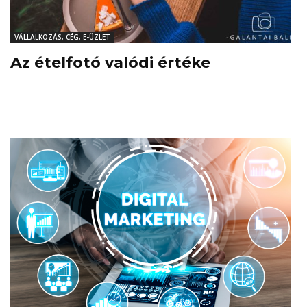
VÁLLALKOZÁS, CÉG, E-ÜZLET
Az ételfotó valódi értéke