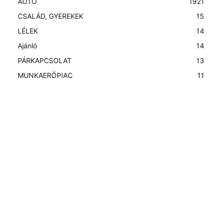
AUTÓ
19
21
CSALÁD, GYEREKEK
15
LÉLEK
14
Ajánló
14
PÁRKAPCSOLAT
13
MUNKAERŐPIAC
11