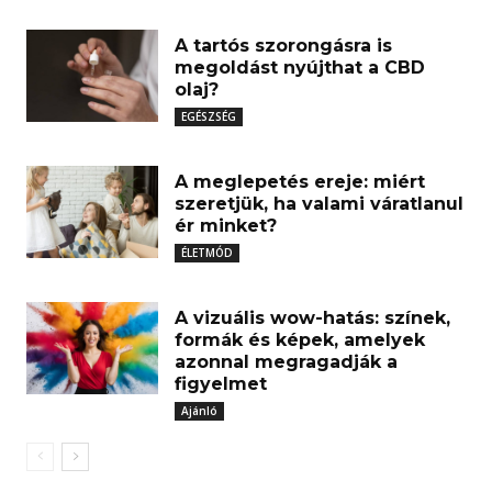
A tartós szorongásra is
megoldást nyújthat a CBD
olaj?
EGÉSZSÉG
A meglepetés ereje: miért
szeretjük, ha valami váratlanul
ér minket?
ÉLETMÓD
A vizuális wow-hatás: színek,
formák és képek, amelyek
azonnal megragadják a
figyelmet
Ajánló