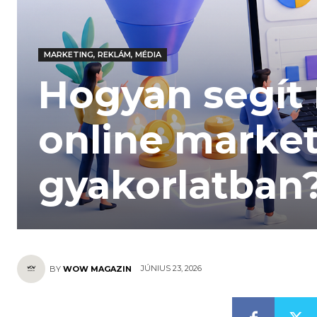
MARKETING, REKLÁM, MÉDIA
Hogyan segít
online marke
gyakorlatban
JÚNIUS 23, 2026
BY
WOW MAGAZIN