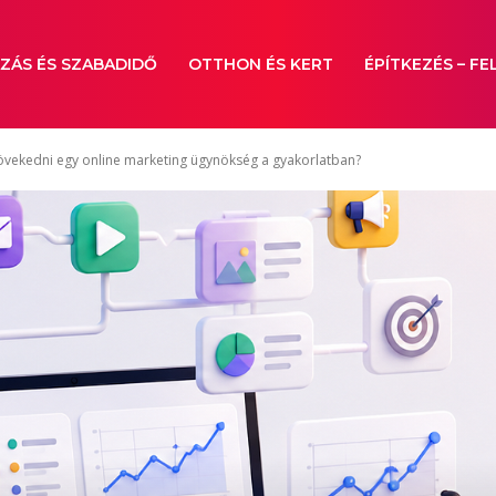
ZÁS ÉS SZABADIDŐ
OTTHON ÉS KERT
ÉPÍTKEZÉS – FE
övekedni egy online marketing ügynökség a gyakorlatban?