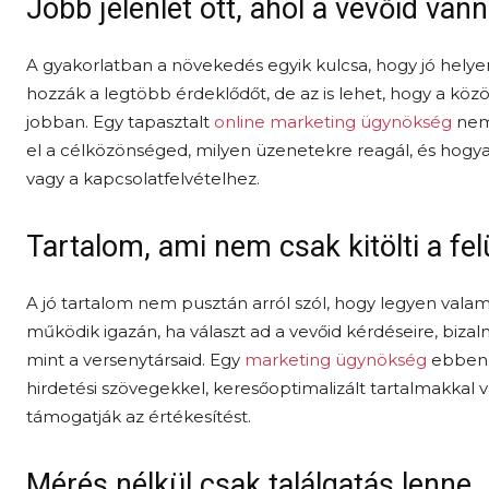
Jobb jelenlét ott, ahol a vevőid van
A gyakorlatban a növekedés egyik kulcsa, hogy jó helye
hozzák a legtöbb érdeklődőt, de az is lehet, hogy a közö
jobban. Egy tapasztalt
online marketing ügynökség
nem 
el a célközönséged, milyen üzenetekre reagál, és hogya
vagy a kapcsolatfelvételhez.
Tartalom, ami nem csak kitölti a fel
A jó tartalom nem pusztán arról szól, hogy legyen vala
működik igazán, ha választ ad a vevőid kérdéseire, biz
mint a versenytársaid. Egy
marketing ügynökség
ebben i
hirdetési szövegekkel, keresőoptimalizált tartalmakkal
támogatják az értékesítést.
Mérés nélkül csak találgatás lenne