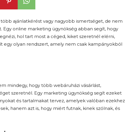
t, több ajánlatkérést vagy nagyobb ismertséget, de nem
t. Egy online marketing ügynökség abban segít, hogy
gnézi, hol tart most a céged, kiket szeretnél elérni,
ít egy olyan rendszert, amely nem csak kampányokból
em mindegy, hogy több webáruházi vásárlást,
tséget szeretnél. Egy marketing ügynökség segít ezeket
yokat és tartalmakat tervez, amelyek valóban ezekhez
sek, hanem azt is, hogy miért futnak, kinek szólnak, és