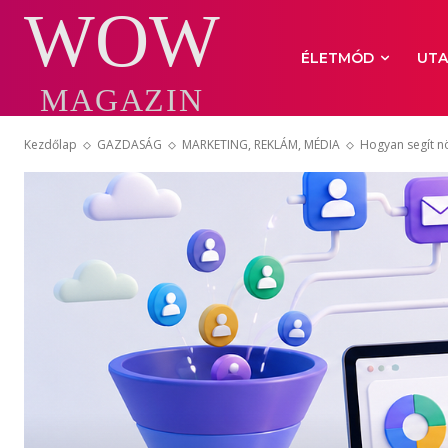
WOW
ÉLETMÓD
UTA
MAGAZIN
Kezdőlap
GAZDASÁG
MARKETING, REKLÁM, MÉDIA
Hogyan segít n