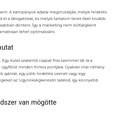
i nem. A kampányok adatai megmutatják, melyik hirdetés
ed el a látogatókat, és melyik tartalom tereli őket tovább.
atosabban dönteni. Így a marketing nem költségként
matosan lehet optimalizálni.
mutat
 Egy külső szakértői csapat friss szemmel lát rá a
z ügyfélút minden fontos pontjára. Gyakran már néhány
b ajánlat, egy jobb hirdetési üzenet vagy egy
égeket az Ügynökségkeresőn találod, így könnyebb
ndszer van mögötte