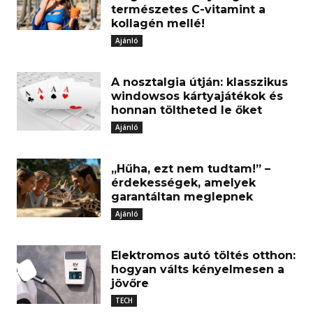
természetes C-vitamint a
kollagén mellé!
Ajánló
A nosztalgia útján: klasszikus
windowsos kártyajátékok és
honnan töltheted le őket
Ajánló
„Hűha, ezt nem tudtam!” –
érdekességek, amelyek
garantáltan meglepnek
Ajánló
Elektromos autó töltés otthon:
hogyan válts kényelmesen a
jövőre
TECH