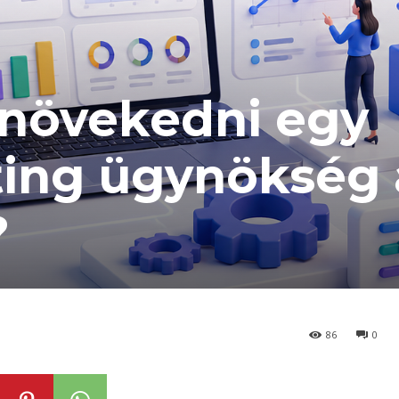
 növekedni egy
ting ügynökség 
?
86
0