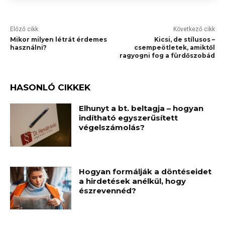
Előző cikk
Következő cikk
Mikor milyen létrát érdemes
Kicsi, de stílusos –
használni?
csempeötletek, amiktől
ragyogni fog a fürdőszobád
HASONLÓ CIKKEK
Elhunyt a bt. beltagja – hogyan
indítható egyszerűsített
végelszámolás?
Hogyan formálják a döntéseidet
a hirdetések anélkül, hogy
észrevennéd?