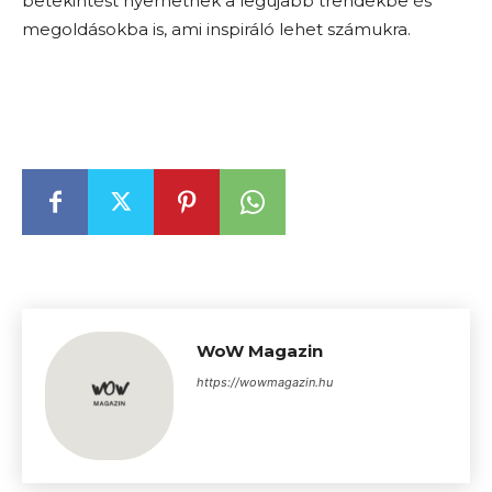
betekintést nyerhetnek a legújabb trendekbe és
megoldásokba is, ami inspiráló lehet számukra.
WoW Magazin
https://wowmagazin.hu