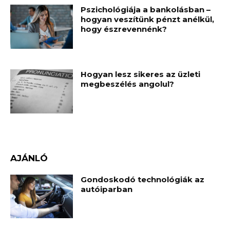
Pszichológiája a bankolásban –
hogyan veszítünk pénzt anélkül,
hogy észrevennénk?
Hogyan lesz sikeres az üzleti
megbeszélés angolul?
AJÁNLÓ
Gondoskodó technológiák az
autóiparban