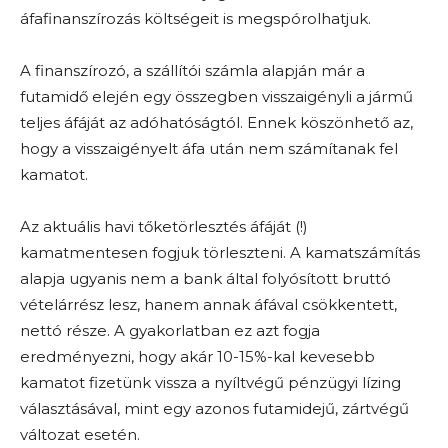
áfafinanszírozás költségeit is megspórolhatjuk.
A finanszírozó, a szállítói számla alapján már a
futamidő elején egy összegben visszaigényli a jármű
teljes áfáját az adóhatóságtól. Ennek köszönhető az,
hogy a visszaigényelt áfa után nem számítanak fel
kamatot.
Az aktuális havi tőketörlesztés áfáját (!)
kamatmentesen fogjuk törleszteni. A kamatszámítás
alapja ugyanis nem a bank által folyósított bruttó
vételárrész lesz, hanem annak áfával csökkentett,
nettó része. A gyakorlatban ez azt fogja
eredményezni, hogy akár 10-15%-kal kevesebb
kamatot fizetünk vissza a nyíltvégű pénzügyi lízing
választásával, mint egy azonos futamidejű, zártvégű
változat esetén.