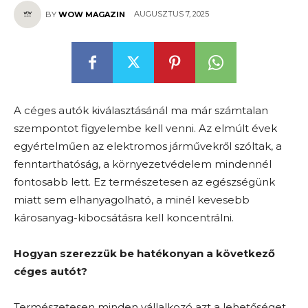
AUGUSZTUS 7, 2025
BY
WOW MAGAZIN
A céges autók kiválasztásánál ma már számtalan
szempontot figyelembe kell venni. Az elmúlt évek
egyértelműen az elektromos járművekről szóltak, a
fenntarthatóság, a környezetvédelem mindennél
fontosabb lett. Ez természetesen az egészségünk
miatt sem elhanyagolható, a minél kevesebb
károsanyag-kibocsátásra kell koncentrálni.
Hogyan szerezzük be hatékonyan a következő
céges autót?
Természetesen minden vállalkozó azt a lehetőséget