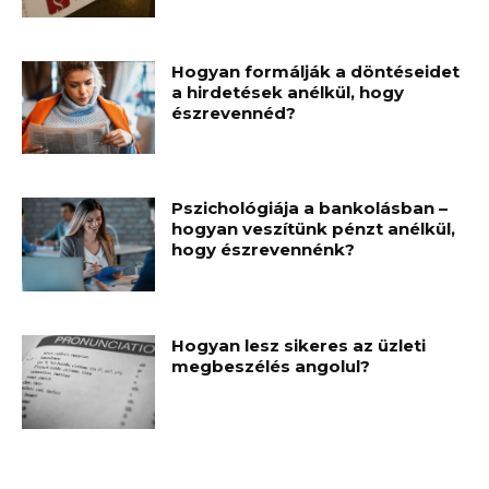
Hogyan formálják a döntéseidet
a hirdetések anélkül, hogy
észrevennéd?
Pszichológiája a bankolásban –
hogyan veszítünk pénzt anélkül,
hogy észrevennénk?
Hogyan lesz sikeres az üzleti
megbeszélés angolul?