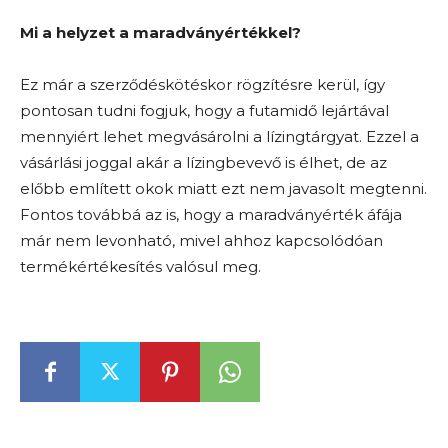
Mi a helyzet a maradványértékkel?
Ez már a szerződéskötéskor rögzítésre kerül, így
pontosan tudni fogjuk, hogy a futamidő lejártával
mennyiért lehet megvásárolni a lízingtárgyat. Ezzel a
vásárlási joggal akár a lízingbevevő is élhet, de az
előbb említett okok miatt ezt nem javasolt megtenni.
Fontos továbbá az is, hogy a maradványérték áfája
már nem levonható, mivel ahhoz kapcsolódóan
termékértékesítés valósul meg.