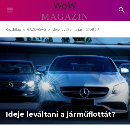
WoW
MAGAZIN
Kezdőlap
GAZDASÁG
Ideje leváltani a járműflottát?
Ideje leváltani a járműflottát?