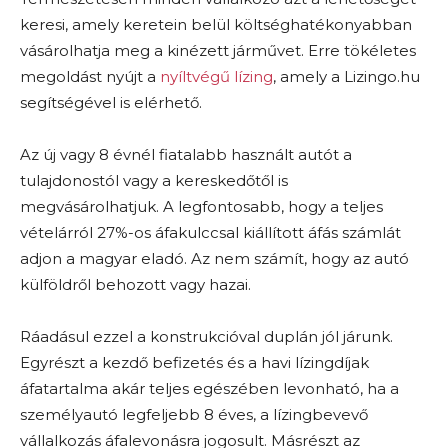
keresi, amely keretein belül költséghatékonyabban
vásárolhatja meg a kinézett járművet. Erre tökéletes
megoldást nyújt a
nyíltvégű lízing
, amely a Lizingo.hu
segítségével is elérhető.
Az új vagy 8 évnél fiatalabb használt autót a
tulajdonostól vagy a kereskedőtől is
megvásárolhatjuk. A legfontosabb, hogy a teljes
vételárról 27%-os áfakulccsal kiállított áfás számlát
adjon a magyar eladó. Az nem számít, hogy az autó
külföldről behozott vagy hazai.
Ráadásul ezzel a konstrukcióval duplán jól járunk.
Egyrészt a kezdő befizetés és a havi lízingdíjak
áfatartalma akár teljes egészében levonható, ha a
személyautó legfeljebb 8 éves, a lízingbevevő
vállalkozás áfalevonásra jogosult. Másrészt az