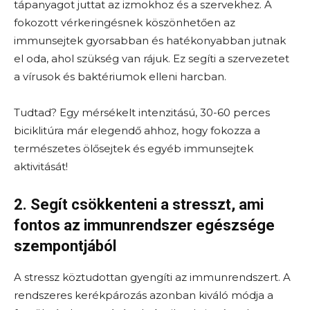
tápanyagot juttat az izmokhoz és a szervekhez. A
fokozott vérkeringésnek köszönhetően az
immunsejtek gyorsabban és hatékonyabban jutnak
el oda, ahol szükség van rájuk. Ez segíti a szervezetet
a vírusok és baktériumok elleni harcban.
Tudtad? Egy mérsékelt intenzitású, 30-60 perces
biciklitúra már elegendő ahhoz, hogy fokozza a
természetes ölősejtek és egyéb immunsejtek
aktivitását!
2. Segít csökkenteni a stresszt, ami
fontos az immunrendszer egészsége
szempontjából
A stressz köztudottan gyengíti az immunrendszert. A
rendszeres kerékpározás azonban kiváló módja a