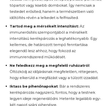
tópartot vagy kisebb dombokat. Így nemcsak a
testedet erősíted, hanem a természetben való
időtöltés révén a lelkedet is felfrissíted.
Tartsd meg a mérsékelt intenzitást:
Az
immunerősítés szempontjából a mérsékelt
intenzitású kerékpározás a leghatékonyabb. Egy
kellemes, de határozott tempó fenntartása
elegendő lesz ahhoz, hogy fokozd az
immunrendszered működését.
Ne feledkezz meg a megfelelő ruházatról
:
Öltözködj az időjárásnak megfelelően, rétegesen,
hogy elkerüld a megfázást vagy a túlzott izzadást.
Iktass be pihenőnapokat
: Bár a rendszeres
kerékpározás nagyszerű, fontos, hogy a testnek
legyen ideje regenerálódni. Hetente legalább egy-
két napot szánj pihenésre.