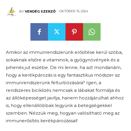
OKTÓBER 15, 2024
BY
VENDÉG SZERZŐ
Amikor az immunrendszerünk erősítése kerül szóba,
sokaknak elsőre a vitaminok, a gyógynövények és a
pihenés jut eszébe. De mi lenne, ha azt mondanám,
hogy a kerékpározás is egy fantasztikus módszer az
immunrendszerünk felturbózására? Igen, a
rendszeres biciklizés nemcsak a lábakat formálja és
az állóképességet javítja, hanem hozzájárulhat ahhoz
is, hogy ellenállóbbak legyünk a betegségekkel
szemben. Nézzük meg, hogyan valósítható meg az
immunerősítés kerékpározással!