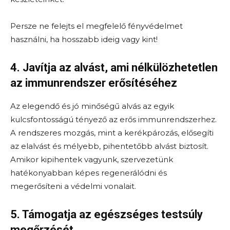
Persze ne felejts el megfelelő fényvédelmet
használni, ha hosszabb ideig vagy kint!
4. Javítja az alvást, ami nélkülözhetetlen
az immunrendszer erősítéséhez
Az elegendő és jó minőségű alvás az egyik
kulcsfontosságú tényező az erős immunrendszerhez.
A rendszeres mozgás, mint a kerékpározás, elősegíti
az elalvást és mélyebb, pihentetőbb alvást biztosít.
Amikor kipihentek vagyunk, szervezetünk
hatékonyabban képes regenerálódni és
megerősíteni a védelmi vonalait.
5. Támogatja az egészséges testsúly
megőrzését