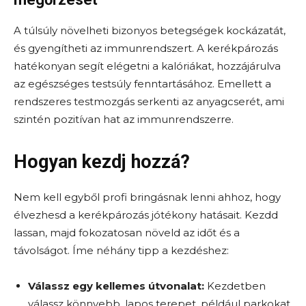
A túlsúly növelheti bizonyos betegségek kockázatát,
és gyengítheti az immunrendszert. A kerékpározás
hatékonyan segít elégetni a kalóriákat, hozzájárulva
az egészséges testsúly fenntartásához. Emellett a
rendszeres testmozgás serkenti az anyagcserét, ami
szintén pozitívan hat az immunrendszerre.
Hogyan kezdj hozzá?
Nem kell egyből profi bringásnak lenni ahhoz, hogy
élvezhesd a kerékpározás jótékony hatásait. Kezdd
lassan, majd fokozatosan növeld az időt és a
távolságot. Íme néhány tipp a kezdéshez:
Válassz egy kellemes útvonalat:
Kezdetben
válassz könnyebb, lapos terepet, például parkokat,