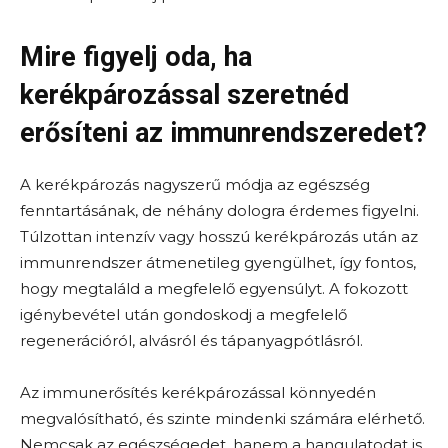
Mire figyelj oda, ha
kerékpározással szeretnéd
erősíteni az immunrendszeredet?
A kerékpározás nagyszerű módja az egészség
fenntartásának, de néhány dologra érdemes figyelni.
Túlzottan intenzív vagy hosszú kerékpározás után az
immunrendszer átmenetileg gyengülhet, így fontos,
hogy megtaláld a megfelelő egyensúlyt. A fokozott
igénybevétel után gondoskodj a megfelelő
regenerációról, alvásról és tápanyagpótlásról.
Az immunerősítés kerékpározással könnyedén
megvalósítható, és szinte mindenki számára elérhető.
Nemcsak az egészségedet, hanem a hangulatodat is