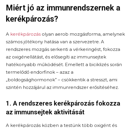
Miért jó az immunrendszernek a
kerékpározás?
A
kerékpározás
olyan aerob mozgásforma, amelynek
számos jótékony hatása van a szervezetre. A
rendszeres mozgás serkenti a vérkeringést, fokozza
az oxigénellátást, és elősegíti az immunsejtek
hatékonyabb működését. Emellett a biciklizés során
termelődő endorfinok – azaz a
„boldogsághormonok” – csökkentik a stresszt, ami
szintén hozzájárul az immunrendszer erősítéséhez.
1. A rendszeres kerékpározás fokozza
az immunsejtek aktivitását
A kerékpározás közben a testünk több oxigént és