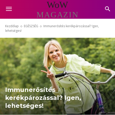
WoW
MAGAZIN
Kezdőlap
EGÉSZSÉG
Immunerősítés kerékpározással? Igen,
lehetséges!
Immunerősítés
kerékpározással? Igen,
lehetséges!