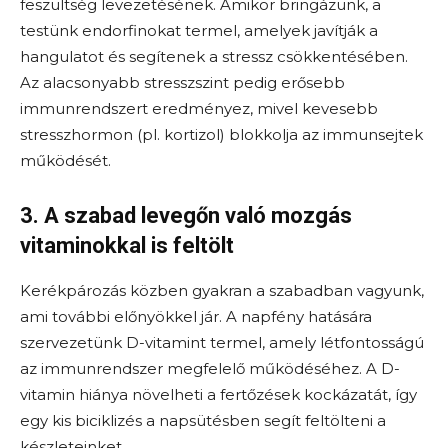
feszültség levezetésének. Amikor bringázunk, a
testünk endorfinokat termel, amelyek javítják a
hangulatot és segítenek a stressz csökkentésében.
Az alacsonyabb stresszszint pedig erősebb
immunrendszert eredményez, mivel kevesebb
stresszhormon (pl. kortizol) blokkolja az immunsejtek
működését.
3. A szabad levegőn való mozgás
vitaminokkal is feltölt
Kerékpározás közben gyakran a szabadban vagyunk,
ami további előnyökkel jár. A napfény hatására
szervezetünk D-vitamint termel, amely létfontosságú
az immunrendszer megfelelő működéséhez. A D-
vitamin hiánya növelheti a fertőzések kockázatát, így
egy kis biciklizés a napsütésben segít feltölteni a
készleteinket.