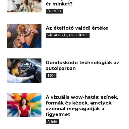
ér minket?
ÉLETMÓD
Az ételfotó valódi értéke
VÁLLALKOZÁS, CÉG, E-ÜZLET
Gondoskodó technológiák az
autóiparban
TECH
A vizuális wow-hatás: színek,
formák és képek, amelyek
azonnal megragadják a
figyelmet
Ajánló