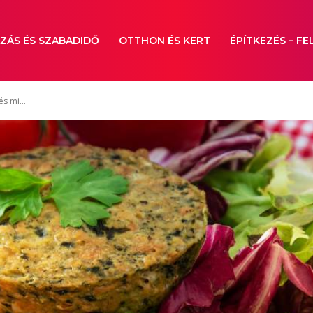
ZÁS ÉS SZABADIDŐ
OTTHON ÉS KERT
ÉPÍTKEZÉS – FE
s mi...