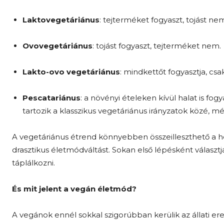
Laktovegetáriánus
: tejterméket fogyaszt, tojást ne
Ovovegetáriánus
: tojást fogyaszt, tejterméket nem.
Lakto-ovo vegetáriánus
: mindkettőt fogyasztja, csa
Pescatariánus
: a növényi ételeken kívül halat is fog
tartozik a klasszikus vegetáriánus irányzatok közé, mé
A vegetáriánus étrend könnyebben összeilleszthető a hé
drasztikus életmódváltást. Sokan első lépésként választ
táplálkozni.
És mit jelent a vegán életmód?
A vegánok ennél sokkal szigorúbban kerülik az állati e