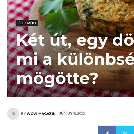
ÉLETMÓD
Két út, egy d
mi a különbsé
mögötte?
JÚNIUS 18, 2025
BY
WOW MAGAZIN