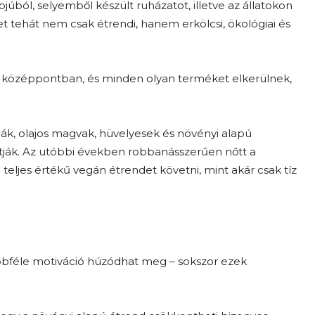
pjúból, selyemből készült ruházatot, illetve az állatokon
et tehát nem csak étrendi, hanem erkölcsi, ökológiai és
 a középpontban, és minden olyan terméket elkerülnek,
k, olajos magvak, hüvelyesek és növényi alapú
lkotják. Az utóbbi években robbanásszerűen nőtt a
teljes értékű vegán étrendet követni, mint akár csak tíz
bbféle motiváció húzódhat meg – sokszor ezek