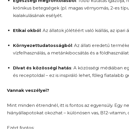
Egészségi megfontolásból
: Több kutatás igazolja,
krónikus betegségek (pl. magas vérnyomás, 2-es típu
kialakulásának esélyét.
Etikai okból
: Az állatok jólétéért való kiállás, az ipa
Környezettudatosságból
: Az állati eredetű termék
vízfelhasználás, a metánkibocsátás és a földhasználat
Divat és közösségi hatás
: A közösségi médiában eg
és receptoldal – ez is inspiráló lehet, főleg fiatalabb
Vannak veszélyei?
Mint minden étrendnél, itt is fontos az egyensúly. Egy
hiányállapotokat okozhat – különösen vas, B12-vitamin, 
Ezért fontos: