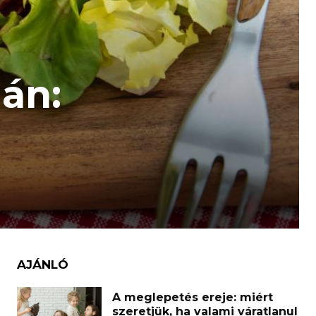
gán:
AJÁNLÓ
A meglepetés ereje: miért
szeretjük, ha valami váratlanul