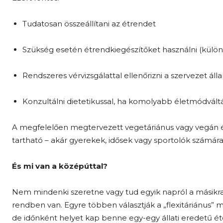
Tudatosan összeállítani az étrendet
Szükség esetén étrendkiegészítőket használni (külön
Rendszeres vérvizsgálattal ellenőrizni a szervezet áll
Konzultálni dietetikussal, ha komolyabb életmódváltá
A megfelelően megtervezett vegetáriánus vagy vegán ét
tartható – akár gyerekek, idősek vagy sportolók számára 
És mi van a középúttal?
Nem mindenki szeretne vagy tud egyik napról a másikra t
rendben van. Egyre többen választják a „flexitáriánus”
de időnként helyet kap benne egy-egy állati eredetű étel