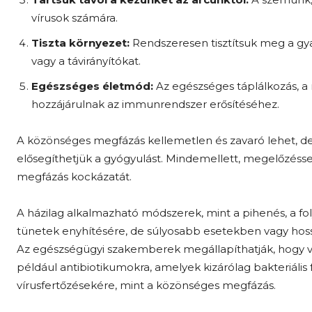
vírusok számára.
Tiszta környezet:
Rendszeresen tisztítsuk meg a gya
vagy a távirányítókat.
Egészséges életmód:
Az egészséges táplálkozás, a
hozzájárulnak az immunrendszer erősítéséhez.
A közönséges megfázás kellemetlen és zavaró lehet, de
elősegíthetjük a gyógyulást. Mindemellett, megelőzéss
megfázás kockázatát.
A házilag alkalmazható módszerek, mint a pihenés, a fo
tünetek enyhítésére, de súlyosabb esetekben vagy hoss
Az egészségügyi szakemberek megállapíthatják, hogy va
például antibiotikumokra, amelyek kizárólag bakteriáli
vírusfertőzésekére, mint a közönséges megfázás.