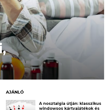
,
AJÁNLÓ
A nosztalgia útján: klasszikus
windowsos kártyajátékok és