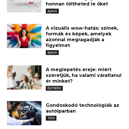
honnan töltheted le őket
Ajánló
A vizuális wow-hatás: színek,
formák és képek, amelyek
azonnal megragadják a
figyelmet
Ajánló
A meglepetés ereje: miért
szeretjük, ha valami váratlanul
ér minket?
ÉLETMÓD
Gondoskodó technológiák az
autóiparban
TECH