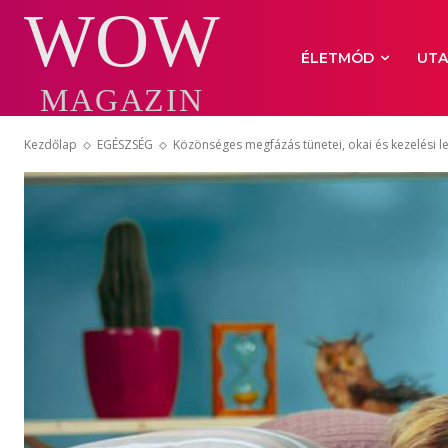
WOW
ÉLETMÓD
UTA
MAGAZIN
Kezdőlap
EGÉSZSÉG
Közönséges megfázás tünetei, okai és kezelési 