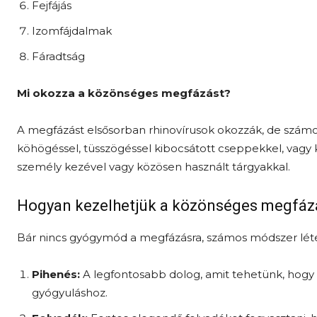
Fejfájás
Izomfájdalmak
Fáradtság
Mi okozza a közönséges megfázást?
A megfázást elsősorban rhinovírusok okozzák, de számos 
köhögéssel, tüsszögéssel kibocsátott cseppekkel, vagy k
személy kezével vagy közösen használt tárgyakkal.
Hogyan kezelhetjük a közönséges megfáz
Bár nincs gyógymód a megfázásra, számos módszer léte
Pihenés:
A legfontosabb dolog, amit tehetünk, hogy
gyógyuláshoz.