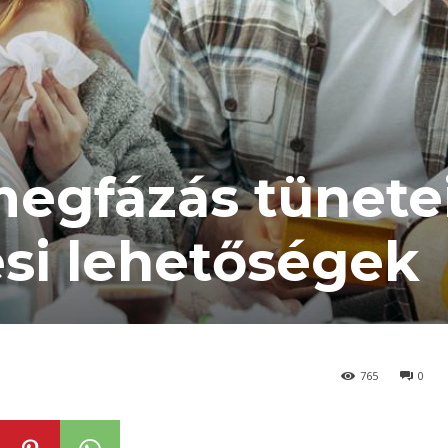
egfázás tünetei
ési lehetőségek
765
0