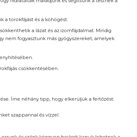
ogy hidratáltak maradjunk és segítsünk a testnek a
 a torokfájást és a köhögést.
ökkenthetik a lázat és az izomfájdalmat. Mindig
hogy nem fogyasztunk más gyógyszereket, amelyek
 enyhítésében.
torokfájás csökkentésében.
e. Íme néhány tipp, hogy elkerüljük a fertőzést:
et szappannal és vízzel.
orrunk és szánk könnyen bejárati kapuk lehetnek a