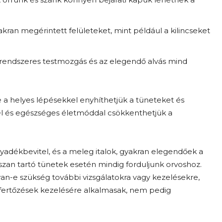
kran megérintett felületeket, mint például a kilincseket
 rendszeres testmozgás és az elegendő alvás mind
 a helyes lépésekkel enyhíthetjük a tüneteket és
el és egészséges életmóddal csökkenthetjük a
lyadékbevitel, és a meleg italok, gyakran elegendőek a
zan tartó tünetek esetén mindig forduljunk orvoshoz.
n-e szükség további vizsgálatokra vagy kezelésekre,
s fertőzések kezelésére alkalmasak, nem pedig