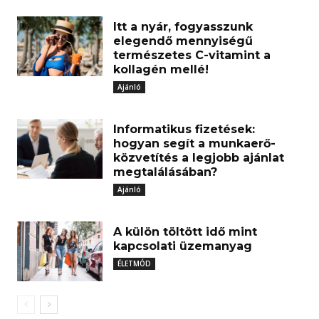
Itt a nyár, fogyasszunk
elegendő mennyiségű
természetes C-vitamint a
kollagén mellé!
Ajánló
Informatikus fizetések:
hogyan segít a munkaerő-
közvetítés a legjobb ajánlat
megtalálásában?
Ajánló
A külön töltött idő mint
kapcsolati üzemanyag
ÉLETMÓD