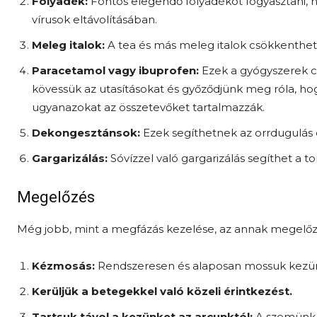
Folyadék:
Fontos elegendő folyadékot fogyasztani, h
vírusok eltávolításában.
Meleg italok:
A tea és más meleg italok csökkenthetik
Paracetamol vagy ibuprofen:
Ezek a gyógyszerek cs
kövessük az utasításokat és győződjünk meg róla, 
ugyanazokat az összetevőket tartalmazzák.
Dekongesztánsok:
Ezek segíthetnek az orrdugulás
Gargarizálás:
Sóvízzel való gargarizálás segíthet a 
Megelőzés
Még jobb, mint a megfázás kezelése, az annak megelőzés
Kézmosás:
Rendszeresen és alaposan mossuk kezünk
Kerüljük a betegekkel való közeli érintkezést.
Tartsuk távol a kezünket az arcunktól:
A szemünk, 