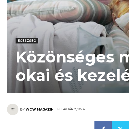
EGÉSZSÉG
Közönséges m
okai és kezel
FEBRUÁR 2, 2024
BY
WOW MAGAZIN