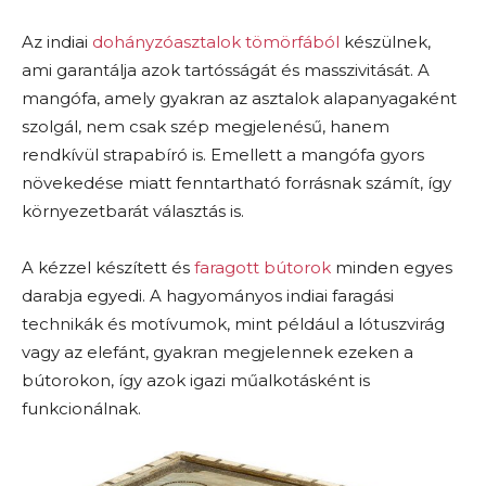
Az indiai
dohányzóasztalok tömörfából
készülnek,
ami garantálja azok tartósságát és masszivitását. A
mangófa, amely gyakran az asztalok alapanyagaként
szolgál, nem csak szép megjelenésű, hanem
rendkívül strapabíró is. Emellett a mangófa gyors
növekedése miatt fenntartható forrásnak számít, így
környezetbarát választás is.
A kézzel készített és
faragott bútorok
minden egyes
darabja egyedi. A hagyományos indiai faragási
technikák és motívumok, mint például a lótuszvirág
vagy az elefánt, gyakran megjelennek ezeken a
bútorokon, így azok igazi műalkotásként is
funkcionálnak.