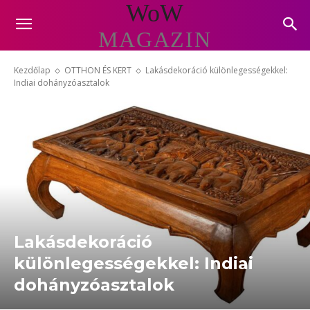
WoW
MAGAZIN
Kezdőlap
OTTHON ÉS KERT
Lakásdekoráció különlegességekkel:
Indiai dohányzóasztalok
Lakásdekoráció
különlegességekkel: Indiai
dohányzóasztalok