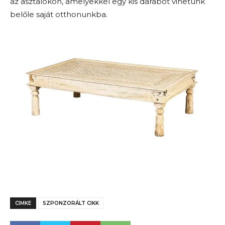
az asztalokon, amelyekkel egy kis darabot vihetünk
belőle saját otthonunkba.
CIMKE
SZPONZORÁLT CIKK