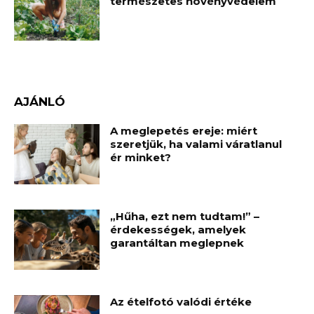
természetes növényvédelem
AJÁNLÓ
A meglepetés ereje: miért
szeretjük, ha valami váratlanul
ér minket?
„Hűha, ezt nem tudtam!” –
érdekességek, amelyek
garantáltan meglepnek
Az ételfotó valódi értéke