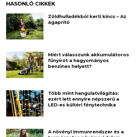
HASONLÓ CIKKEK
Zöldhulladékból kerti kincs – Az
ágaprító
Miért válasszunk akkumulátoros
fűnyírót a hagyományos
benzines helyett?
Több mint hangulatvilágítás:
ezért lett ennyire népszerű a
LED-es kültéri fénytechnika
A növényi immunrendszer és a