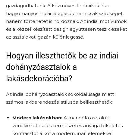
gazdagodhatunk. A kézműves technikák és a
hagyományos indiai faragások nem csak szépséget,
hanem történetet is hordoznak. Az indiai motívumok
és a kézzel készített design együttesen teszik ezeket
az asztalokat igazán különlegessé.
Hogyan illeszthetők be az indiai
dohányzóasztalok a
lakásdekorációba?
Az indiai dohányzóasztalok sokoldalúsága miatt
számos lakberendezési stílusba beilleszthetők:
Modern lakásokban:
A mangófa asztalok
vonalvezetése és természetes anyaga tökéletes
kontrasztot alkot a modern, ipari elemekkel.