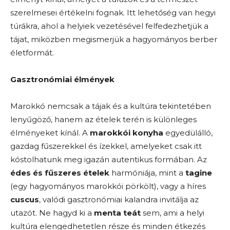
szerelmesei értékelni fognak. Itt lehetőség van hegyi
túrákra, ahol a helyiek vezetésével felfedezhetjük a
tájat, miközben megismerjük a hagyományos berber
életformát.
Gasztronómiai élmények
Marokkó nemcsak a tájak és a kultúra tekintetében
lenyűgöző, hanem az ételek terén is különleges
élményeket kínál. A
marokkói konyha
egyedülálló,
gazdag fűszerekkel és ízekkel, amelyeket csak itt
kóstolhatunk meg igazán autentikus formában. Az
édes és fűszeres ételek
harmóniája, mint a
tagine
(egy hagyományos marokkói pörkölt), vagy a híres
cuscus
, valódi gasztronómiai kalandra invitálja az
utazót. Ne hagyd ki a
menta teát
sem, ami a helyi
kultúra elengedhetetlen része és minden étkezés