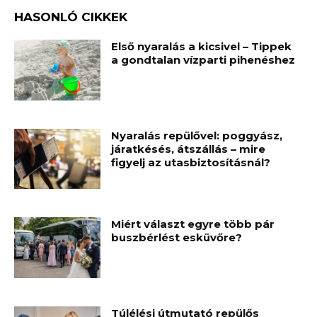
HASONLÓ CIKKEK
Első nyaralás a kicsivel – Tippek
a gondtalan vízparti pihenéshez
Nyaralás repülővel: poggyász,
járatkésés, átszállás – mire
figyelj az utasbiztosításnál?
Miért választ egyre több pár
buszbérlést esküvőre?
Túlélési útmutató repülős