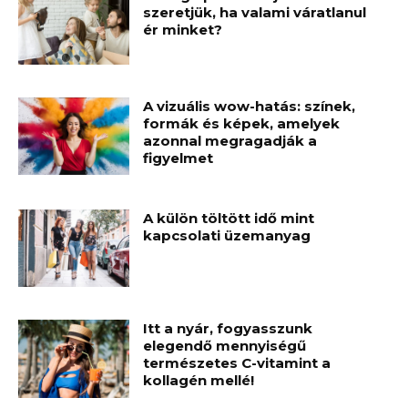
szeretjük, ha valami váratlanul
ér minket?
A vizuális wow-hatás: színek,
formák és képek, amelyek
azonnal megragadják a
figyelmet
A külön töltött idő mint
kapcsolati üzemanyag
Itt a nyár, fogyasszunk
elegendő mennyiségű
természetes C-vitamint a
kollagén mellé!