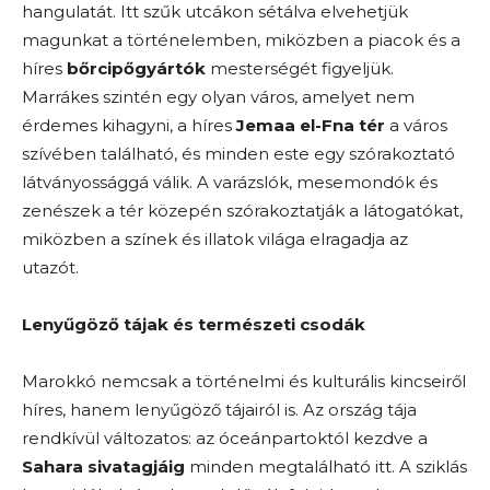
hangulatát. Itt szűk utcákon sétálva elvehetjük
magunkat a történelemben, miközben a piacok és a
híres
bőrcipőgyártók
mesterségét figyeljük.
Marrákes szintén egy olyan város, amelyet nem
érdemes kihagyni, a híres
Jemaa el-Fna tér
a város
szívében található, és minden este egy szórakoztató
látványossággá válik. A varázslók, mesemondók és
zenészek a tér közepén szórakoztatják a látogatókat,
miközben a színek és illatok világa elragadja az
utazót.
Lenyűgöző tájak és természeti csodák
Marokkó nemcsak a történelmi és kulturális kincseiről
híres, hanem lenyűgöző tájairól is. Az ország tája
rendkívül változatos: az óceánpartoktól kezdve a
Sahara sivatagjáig
minden megtalálható itt. A sziklás