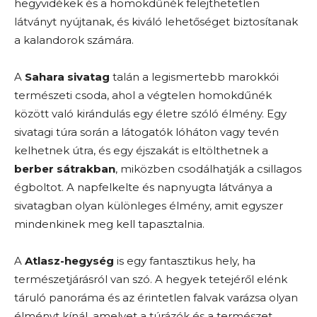
hegyvidékek és a homokdűnék felejthetetlen
látványt nyújtanak, és kiváló lehetőséget biztosítanak
a kalandorok számára.
A
Sahara sivatag
talán a legismertebb marokkói
természeti csoda, ahol a végtelen homokdűnék
között való kirándulás egy életre szóló élmény. Egy
sivatagi túra során a látogatók lóháton vagy tevén
kelhetnek útra, és egy éjszakát is eltölthetnek a
berber sátrakban
, miközben csodálhatják a csillagos
égboltot. A napfelkelte és napnyugta látványa a
sivatagban olyan különleges élmény, amit egyszer
mindenkinek meg kell tapasztalnia.
A
Atlasz-hegység
is egy fantasztikus hely, ha
természetjárásról van szó. A hegyek tetejéről elénk
táruló panoráma és az érintetlen falvak varázsa olyan
élményt kínál, amelyet a túrázók és a természet