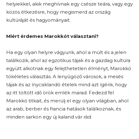
helyiekkel, akik meghívnak egy csésze teára, vagy egy
közös étkezésre, hogy megismerd az ország
kultúráját és hagyományait.
Miért érdemes Marokkót választani?
Ha egy olyan helyre vágyunk, ahol a múlt és a jelen
találkozik, ahol az egzotikus tájak és a gazdag kultúra
együtt alkotnak egy felejthetetlen élményt, Marokkó
tökéletes választás. A lenyűgöző városok, a mesés
tájak és az ínycsiklandó ételek mind azt ígérik, hogy
az itt töltött idő örök emlék marad. Fedezd fel
Marokkó titkait, és merülj el egy olyan világban, ahol
az arab, berber és francia hatások találkoznak, és
minden sarkon egy új kaland vár rád.