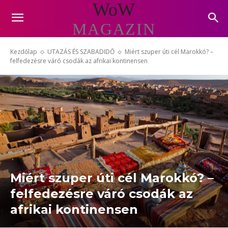
WoW
MAGAZIN
Kezdőlap
UTAZÁS ÉS SZABADIDŐ
Miért szuper úti cél Marokkó? –
felfedezésre váró csodák az afrikai kontinensen
Miért szuper úti cél Marokkó? –
felfedezésre váró csodák az
afrikai kontinensen