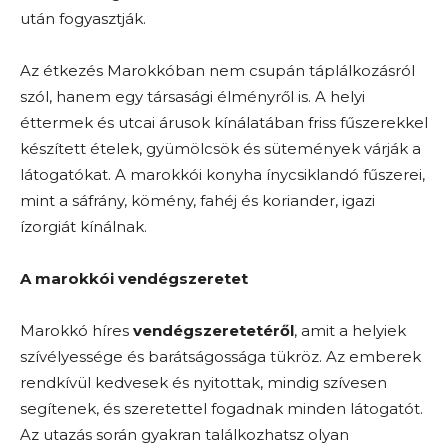
után fogyasztják.
Az étkezés Marokkóban nem csupán táplálkozásról
szól, hanem egy társasági élményről is. A helyi
éttermek és utcai árusok kínálatában friss fűszerekkel
készített ételek, gyümölcsök és sütemények várják a
látogatókat. A marokkói konyha ínycsiklandó fűszerei,
mint a sáfrány, kömény, fahéj és koriander, igazi
ízorgiát kínálnak.
A marokkói vendégszeretet
Marokkó híres
vendégszeretetéről
, amit a helyiek
szívélyessége és barátságossága tükröz. Az emberek
rendkívül kedvesek és nyitottak, mindig szívesen
segítenek, és szeretettel fogadnak minden látogatót.
Az utazás során gyakran találkozhatsz olyan