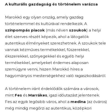
A kulturális gazdagság és történelem varázsa
Marokkó egy olyan ország, amely gazdag
történelemmel és kultúrával rendelkezik. A
színpompás piacok
(más néven
szoukok
) a helyi
élet szerves részét képezik, ahol a látogatók
autentikus élményeket szerezhetnek. A szoukok tele
vannak kézműves termékekkel, fűszerekkel,
ékszerekkel, szőnyegekkel és egyéb helyi
termékekkel, amelyeket érdemes alaposan
szemügyre venni, hiszen Marokkó híres a
hagyományos mesterségekhez való ragaszkodásáról.
A történelem iránt érdeklődők számára a városok,
mint
Fes
és
Marrákes
, igazi időutazást jelentenek.
Fes az egyik legősibb város, ahol a
medina
(az óváros)
még mindig megőrzi az autentikus, középkori