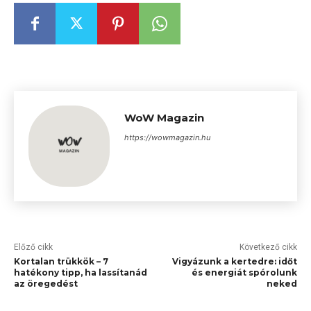
WoW Magazin
https://wowmagazin.hu
Előző cikk
Következő cikk
Kortalan trükkök – 7
Vigyázunk a kertedre: időt
hatékony tipp, ha lassítanád
és energiát spórolunk
az öregedést
neked