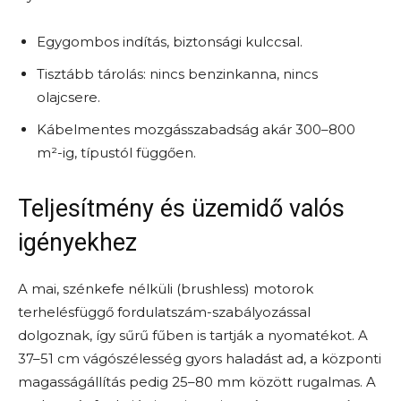
Egygombos indítás, biztonsági kulccsal.
Tisztább tárolás: nincs benzinkanna, nincs
olajcsere.
Kábelmentes mozgásszabadság akár 300–800
m²-ig, típustól függően.
Teljesítmény és üzemidő valós
igényekhez
A mai, szénkefe nélküli (brushless) motorok
terhelésfüggő fordulatszám-szabályozással
dolgoznak, így sűrű fűben is tartják a nyomatékot. A
37–51 cm vágószélesség gyors haladást ad, a központi
magasságállítás pedig 25–80 mm között rugalmas. A