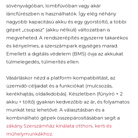
sövényvágóban, lombfúvóban vagy akár
láncfűrészben is használhatók. Így elég néhány
nagyobb kapacitású akku és egy gyorstöltő, a többi
gépet „csupasz” (akku nélküli) változatban is
megveheted. A rendszerépítés egyszerre takarékos
és kényelmes, a szerszámpark egységes marad.
Emellett a digitális védelem (BMS) óvja az akkukat
túlmelegedés, túlmerítés ellen.
Vásárláskor nézd a platform-kompatibilitást, az
üzemidő-céljaidat és a funkciókat (mulcsozás,
kerékhajtás, oldalkidobás). Készletben (fűnyíró + 2
akku + töltő) gyakran kedvezőbb az ár, és folyamatos
munkát tesz lehetővé. A választásban és a
kombinálható gépek összepárosításában segít a
zákány Szerszámház kínálata otthoni, kerti és
műhelymunkákhoz
.