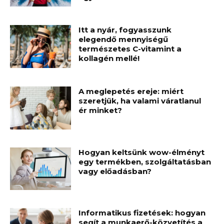
Itt a nyár, fogyasszunk
elegendő mennyiségű
természetes C-vitamint a
kollagén mellé!
A meglepetés ereje: miért
szeretjük, ha valami váratlanul
ér minket?
Hogyan keltsünk wow-élményt
egy termékben, szolgáltatásban
vagy előadásban?
Informatikus fizetések: hogyan
segít a munkaerő-közvetítés a