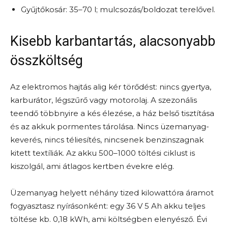
Gyűjtőkosár: 35–70 l; mulcsozás/boldozat terelővel.
Kisebb karbantartás, alacsonyabb
összköltség
Az elektromos hajtás alig kér törődést: nincs gyertya,
karburátor, légszűrő vagy motorolaj. A szezonális
teendő többnyire a kés élezése, a ház belső tisztítása
és az akkuk pormentes tárolása. Nincs üzemanyag-
keverés, nincs téliesítés, nincsenek benzinszagnak
kitett textíliák. Az akku 500–1000 töltési ciklust is
kiszolgál, ami átlagos kertben évekre elég.
Üzemanyag helyett néhány tized kilowattóra áramot
fogyasztasz nyírásonként: egy 36 V 5 Ah akku teljes
töltése kb. 0,18 kWh, ami költségben elenyésző. Évi