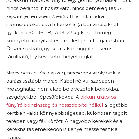
Az akkumulátoros fűnyíró egy gombnyomással indul,
nincs berántó, nincs szivató, nincs bemelegítés. A
zajszint jellemzően 75–85 dB, ami kíméli a
szomszédokat és a fülünket is (a benzineseknél
gyakori a 90–96 dB). A 13–27 kg körüli tömeg
könnyebb irányítást és emelést jelent a garázsban.
Összecsukható, gyakran akár függőlegesen is
tárolható, így kevesebb helyet foglal.
Nincs benzin- és olajszag, nincsenek kifolyások, a
garázs tisztább marad. Kábel nélkül szabadon
mozoghatsz, nem akad be a vezeték bokrokba,
szegélyekbe, lépcsőfokokba. A
akkumulátoros
fűnyíró benzinszag és hosszabbító nélkül
a legtöbb
kertben valós könnyebbséget ad, különösen tagolt
terepen vagy fák között. A nagyobb kerekek és a
kerékhajtás emelkedőn is kényelmessé teszik a
nyírást.