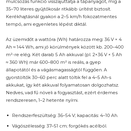
mulcsozás funkció visszajuttatja a tápanyagot, míg a
35–70 literes gyűjtőkosár ritkább ürítést biztosít.
Kerékhajtásnál gyakori a 2–5 km/h fokozatmentes
tempó, ami egyenletes lépést diktál.
Az üzemidőt a wattóra (Wh) határozza meg: 36 V × 4
Ah ≈ 144 Wh, ami jó körülmények között kb. 200–400
m²-re elég. Két darab 5 Ah akkuval (pl. 2×36 V × 5 Ah
≈ 360 Wh) már 600–800 m² is reális, a gyep
állapotától és a vágásmagasságtól függően. A
gyorstöltők 30–60 perc alatt töltik fel a 4–5 Ah-s
akkukat, így két akkuval folyamatosan dolgozhatsz.
Nedves, vad fű növeli a fogyasztást, ezért érdemes
rendszeresen, 1–2 hetente nyírni.
Rendszerfeszültség: 36–54 V; kapacitás: 4–10 Ah.
Vágószélesség: 37–51 cm; forgókés acélból.