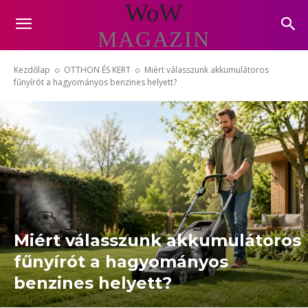
WoW
MAGAZIN
Kezdőlap
OTTHON ÉS KERT
Miért válasszunk akkumulátoros
fűnyírót a hagyományos benzines helyett?
Miért válasszunk akkumulátoros
fűnyírót a hagyományos
benzines helyett?