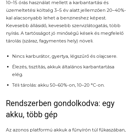
10–15 órás használat mellett a karbantartási és
üzemeltetési költség 3–5 év alatt jellemzően 20–40%-
kal alacsonyabb lehet a benzineshez képest.
Kevesebb állásidő, kevesebb szervizlátogatás, több
nyírás. A tartósságot jó minőségű kések és megfelelő
tárolás (száraz, fagymentes hely) növeli.
Nincs karburátor, gyertya, légszűrő és olajcsere.
Élezés, tisztítás, akkuk általános karbantartása
elég.
Téli tárolás: akku 50–60%-on, 10–20 °C-on.
Rendszerben gondolkodva: egy
akku, több gép
Az azonos platformú akkuk a fűnyírón túl fűkaszában,