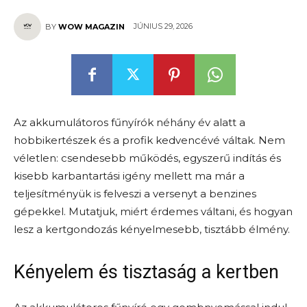
JÚNIUS 29, 2026
BY
WOW MAGAZIN
Az akkumulátoros fűnyírók néhány év alatt a
hobbikertészek és a profik kedvencévé váltak. Nem
véletlen: csendesebb működés, egyszerű indítás és
kisebb karbantartási igény mellett ma már a
teljesítményük is felveszi a versenyt a benzines
gépekkel. Mutatjuk, miért érdemes váltani, és hogyan
lesz a kertgondozás kényelmesebb, tisztább élmény.
Kényelem és tisztaság a kertben