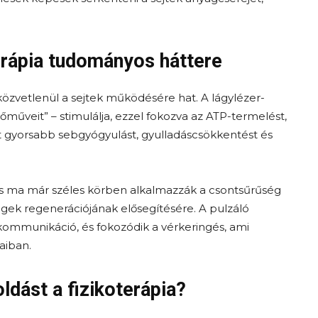
terápia tudományos háttere
özvetlenül a sejtek működésére hat. A lágylézer-
őműveit” – stimulálja, ezzel fokozva az ATP-termelést,
t gyorsabb sebgyógyulást, gyulladáscsökkentést és
s ma már széles körben alkalmazzák a csontsűrűség
ek regenerációjának elősegítésére. A pulzáló
kommunikáció, és fokozódik a vérkeringés, ami
aiban.
ldást a fizikoterápia?