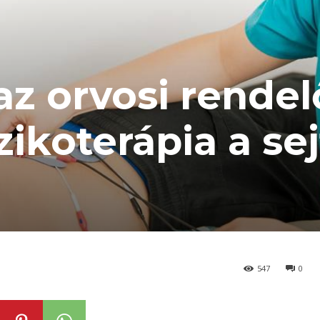
az orvosi rende
izikoterápia a se
547
0