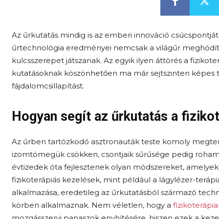
Az űrkutatás mindig is az emberi innováció csúcspontjá
űrtechnológia eredményei nemcsak a világűr meghódít
kulcsszerepet játszanak. Az egyik ilyen áttörés a fiziko
kutatásoknak köszönhetően ma már sejtszinten képes tá
fájdalomcsillapítást.
Hogyan segít az űrkutatás a fiziko
Az űrben tartózkodó asztronauták teste komoly megterh
izomtömegük csökken, csontjaik sűrűsége pedig roham
évtizedek óta fejlesztenek olyan módszereket, amelyek 
fizikoterápiás kezelések, mint például a lágylézer-ter
alkalmazása, eredetileg az űrkutatásból származó techn
körben alkalmaznak. Nem véletlen, hogy a
fizikoterápi
mozgásszervi panaszok enyhítésére, hiszen ezek a keze