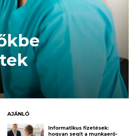
lőkbe
jtek
AJÁNLÓ
Informatikus fizetések:
hogyan segít a munkaerő-