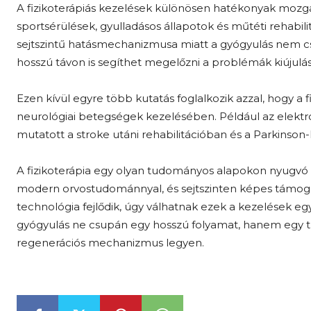
A fizikoterápiás kezelések különösen hatékonyak mozgás
sportsérülések, gyulladásos állapotok és műtéti rehabilit
sejtszintű hatásmechanizmusa miatt a gyógyulás nem c
hosszú távon is segíthet megelőzni a problémák kiújulás
Ezen kívül egyre több kutatás foglalkozik azzal, hogy a f
neurológiai betegségek kezelésében. Például az elek
mutatott a stroke utáni rehabilitációban és a Parkinso
A fizikoterápia egy olyan tudományos alapokon nyugvó 
modern orvostudománnyal, és sejtszinten képes támogat
technológia fejlődik, úgy válhatnak ezek a kezelések e
gyógyulás ne csupán egy hosszú folyamat, hanem egy 
regenerációs mechanizmus legyen.