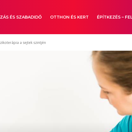
ZÁS ÉS SZABADIDŐ
OTTHON ÉS KERT
ÉPÍTKEZÉS – FE
zikoterápia a sejtek szintjén