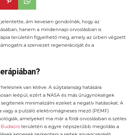
t jelentette, ám kevesen gondolnák, hogy az
ásában, hanem a mindennapi orvoslásban is
terápia területén figyelhető meg, amely az űrben végzett
mogatni a szervezet regenerációját és a
terápiában?
elésnek van kitéve. A súlytalanság hatására
osan leépül, ezért a NASA és más űrügynökségek
segítenek minimalizálni ezeket a negatív hatásokat. A
ápia vagy a pulzáló elektromágneses mező (PEMF)
ológiák, amelyeket ma már a földi orvoslásban is széles
a Budaörs
területén is egyre népszerűbb megoldás a
lések képesek serkenteni a sejtek anyagcseréjét,