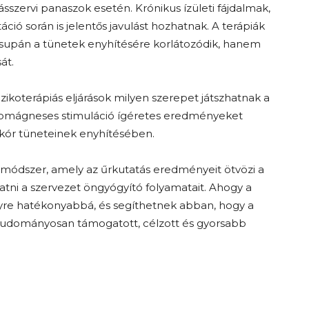
szervi panaszok esetén. Krónikus ízületi fájdalmak,
áció során is jelentős javulást hozhatnak. A terápiák
supán a tünetek enyhítésére korlátozódik, hanem
át.
izikoterápiás eljárások milyen szerepet játszhatnak a
tromágneses stimuláció ígéretes eredményeket
n-kór tüneteinek enyhítésében.
módszer, amely az űrkutatás eredményeit ötvözi a
ni a szervezet öngyógyító folyamatait. Ahogy a
gyre hatékonyabbá, és segíthetnek abban, hogy a
tudományosan támogatott, célzott és gyorsabb