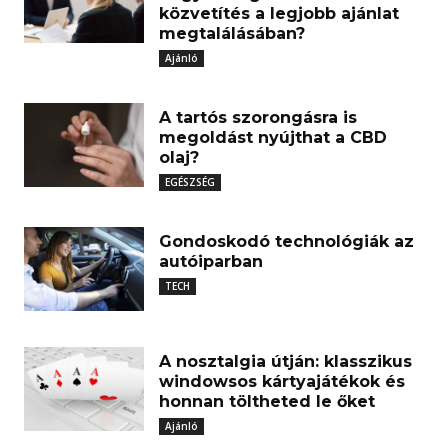
közvetítés a legjobb ajánlat
megtalálásában?
Ajánló
A tartós szorongásra is
megoldást nyújthat a CBD
olaj?
EGÉSZSÉG
Gondoskodó technológiák az
autóiparban
TECH
A nosztalgia útján: klasszikus
windowsos kártyajátékok és
honnan töltheted le őket
Ajánló