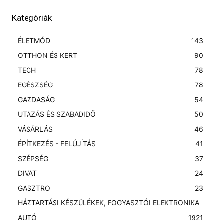
Kategóriák
ÉLETMÓD
143
OTTHON ÉS KERT
90
TECH
78
EGÉSZSÉG
78
GAZDASÁG
54
UTAZÁS ÉS SZABADIDŐ
50
VÁSÁRLÁS
46
ÉPÍTKEZÉS - FELÚJÍTÁS
41
SZÉPSÉG
37
DIVAT
24
GASZTRO
23
HÁZTARTÁSI KÉSZÜLÉKEK, FOGYASZTÓI ELEKTRONIKA
AUTÓ
19
21