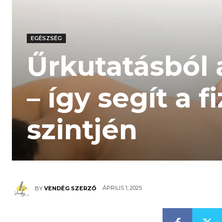
EGÉSZSÉG
Űrkutatásból 
– így segít a f
szintjén
ÁPRILIS 1, 2025
BY
VENDÉG SZERZŐ