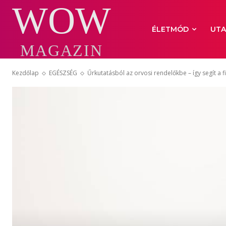
WOW
ÉLETMÓD
UTA
MAGAZIN
Kezdőlap
EGÉSZSÉG
Űrkutatásból az orvosi rendelőkbe – így segít a fi