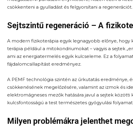
csökkenteni a gyulladást és felgyorsítani a regenerációt.
Sejtszintű regeneráció – A fiziko
A modern fizikoterápia egyik legnagyobb előnye, hogy k
terápia például a mitokondriumokat – vagyis a sejtek „er
ami az energiatermelés egyik kulcseleme. Ez a folyama
fájdalomcsillapítást eredményez.
A PEMF technológia szintén az űrkutatás eredménye, é
csökkenésének megelőzésére, valamint az izmok és ideg
elektromágneses mezők hatására javul a sejtek közötti 
kulcsfontosságú a test természetes gyógyulási folyamat
Milyen problémákra jelenthet mego