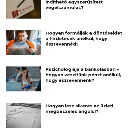
indítható egyszerűsített
végelszámolás?
Hogyan formálják a döntéseidet
a hirdetések anélkül, hogy
észrevennéd?
Pszichológiája a bankolásban –
hogyan veszítünk pénzt anélkül,
hogy észrevennénk?
Hogyan lesz sikeres az üzleti
megbeszélés angolul?