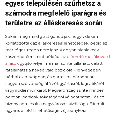
egyes településén szűrhetsz a
számodra megfelelő iparágra és
területre az álláskeresés során
Sokan még mindig azt gondolják, hogy vidéken
korlátozottak az álláskeresési lehetőségek, pedig ez
már réges-régen nem igaz. Az olyan oldalaknak
köszönhetően, mint például az
elérhető mezőkövesdi
állások
gyűjtőhelye, ma már szinte pillanatok alatt
rátalálhatsz a neked való pozícióra – lényegében
bárhol az országban, és bármikor, bárhonnan.
Legyen szó vendéglátásról, gyártásról, logisztikáról
vagy irodai munkáról, Magyarország szinte minden
pontján iparágak sokaságából válogathatsz – és ez
bizony nem csak a nagyvárosok kiváltsága. Elindult
ugyanis a lokális lehetőségek új aranykora.