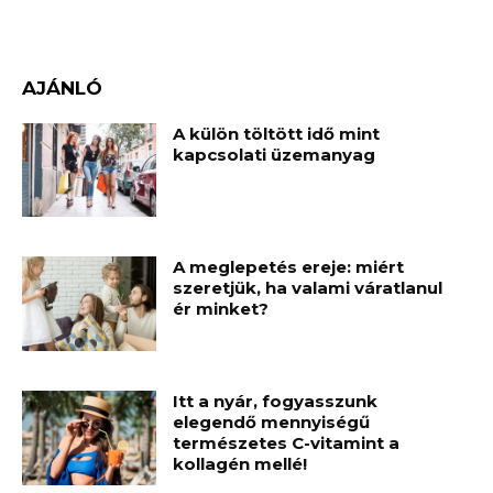
AJÁNLÓ
A külön töltött idő mint
kapcsolati üzemanyag
A meglepetés ereje: miért
szeretjük, ha valami váratlanul
ér minket?
Itt a nyár, fogyasszunk
elegendő mennyiségű
természetes C-vitamint a
kollagén mellé!