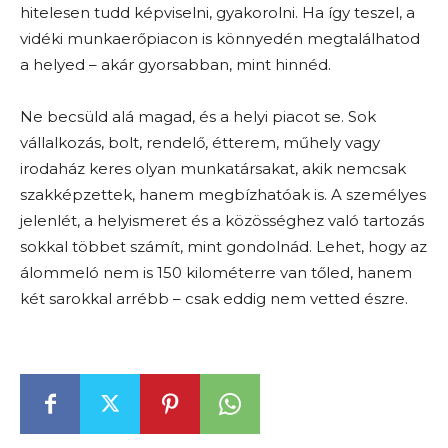
hitelesen tudd képviselni, gyakorolni. Ha így teszel, a
vidéki munkaerőpiacon is könnyedén megtalálhatod
a helyed – akár gyorsabban, mint hinnéd.
Ne becsüld alá magad, és a helyi piacot se. Sok
vállalkozás, bolt, rendelő, étterem, műhely vagy
irodaház keres olyan munkatársakat, akik nemcsak
szakképzettek, hanem megbízhatóak is. A személyes
jelenlét, a helyismeret és a közösséghez való tartozás
sokkal többet számít, mint gondolnád. Lehet, hogy az
álommeló nem is 150 kilométerre van tőled, hanem
két sarokkal arrébb – csak eddig nem vetted észre.