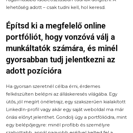
lehetőség adott – csak tudni kell, hol keresd.
Építsd ki a megfelelő online
portfóliót, hogy vonzóvá válj a
munkáltatók számára, és minél
gyorsabban tudj jelentkezni az
adott pozícióra
Ha gyorsan szeretnél célba érni, érdemes
felkészülten belépni az álláskeresés világába. Egy
ütős, jól megírt önéletrajz, egy szakszerűen kialakított
LinkedIn-profil vagy akár egy saját weboldal ma már
óriási előnyt jelenthet. Gondolj úgy a portfóliódra, mint
egy belépőjegyre: minél profibb és személyre
szabottabb, annál nagyobb eséllyel kelted fel a