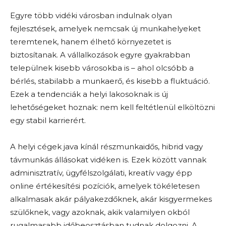
Egyre több vidéki városban indulnak olyan
fejlesztések, amelyek nemcsak új munkahelyeket
teremtenek, hanem élhető környezetet is
biztosítanak. A vállalkozások egyre gyakrabban
települnek kisebb városokba is – ahol olcsóbb a
bérlés, stabilabb a munkaerő, és kisebb a fluktuáció.
Ezek a tendenciák a helyi lakosoknak is új
lehetőségeket hoznak: nem kell feltétlenül elköltözni
egy stabil karrierért.
A helyi cégek java kínál részmunkaidős, hibrid vagy
távmunkás állásokat vidéken is. Ezek között vannak
adminisztratív, ügyfélszolgálati, kreatív vagy épp
online értékesítési pozíciók, amelyek tökéletesen
alkalmasak akár pályakezdőknek, akár kisgyermekes
szülőknek, vagy azoknak, akik valamilyen okból
rugalmasabb időbeosztásban tudnak dolgozni. A