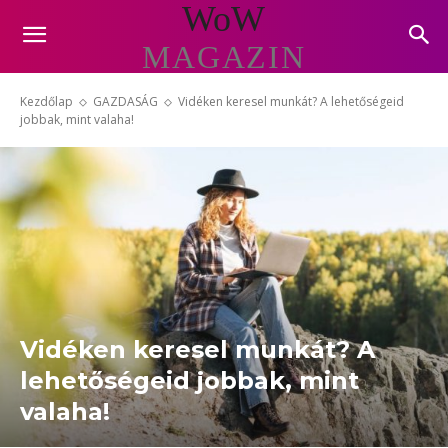
WoW
MAGAZIN
Kezdőlap
GAZDASÁG
Vidéken keresel munkát? A lehetőségeid
jobbak, mint valaha!
Vidéken keresel munkát? A
lehetőségeid jobbak, mint
valaha!