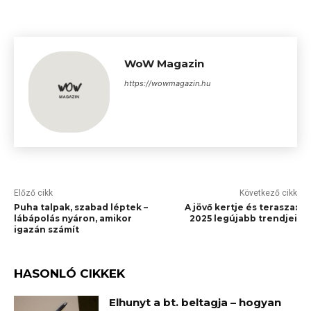
WoW Magazin
https://wowmagazin.hu
Előző cikk
Következő cikk
Puha talpak, szabad léptek –
A jövő kertje és terasza:
lábápolás nyáron, amikor
2025 legújabb trendjei
igazán számít
HASONLÓ CIKKEK
Elhunyt a bt. beltagja – hogyan