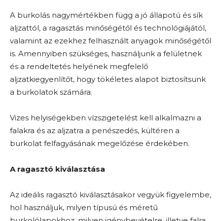
A burkolás nagymértékben függ a jó állapotú és sík
aljzattól, a ragasztás minőségétől és technológiájától,
valamint az ezekhez felhasznált anyagok minőségétől
is. Amennyiben szükséges, használjunk a felületnek
és a rendeltetés helyének megfelelő
aljzatkiegyenlítőt, hogy tökéletes alapot biztosítsunk
a burkolatok számára.
Vizes helyiségekben vízszigetelést kell alkalmazni a
falakra és az aljzatra a penészedés, kültéren a
burkolat felfagyásának megelőzése érdekében.
A ragasztó kiválasztása
Az ideális ragasztó kiválasztásakor vegyük figyelembe,
hol használjuk, milyen típusú és méretű
burkolólapokhoz, milyen igénybevételre, illetve falra