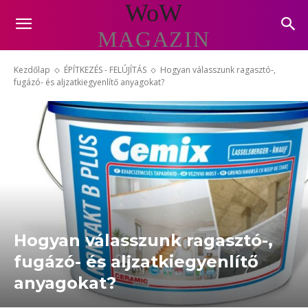
WoW
MAGAZIN
Kezdőlap
ÉPÍTKEZÉS - FELÚJÍTÁS
Hogyan válasszunk ragasztó-,
fugázó- és aljzatkiegyenlítő anyagokat?
Hogyan válasszunk ragasztó-,
fugázó- és aljzatkiegyenlítő
anyagokat?