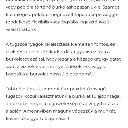
vagy padlóra történő burkoláshoz szánjuk-e. Számos
különleges, például megnövelt tapadóképességgel
rendelkező, flexibilis vagy fagyálló ragasztó közül
választhatunk.
A fugázóanyagok kiválasztása kiemelten fontos, és
csak részben esztétikai kérdés, ugyanis ez óvja a
burkolatot azáltal, hogy lezárja a hézagokat, így gátat
szab a víznek és a szennyeződéseknek, vagyis
biztosítja a burkolat hosszú élettartamát.
Többféle típusú, cement és epoxi kötőanyagú
fugázók közül választhatunk a burkolat tulajdonságai,
a burkolás helye, a fugaszélesség és a vegyi hatások
alapján. Amennyiben magunk végezzük a munkát,
kövessük a gyártók ajánlásait!