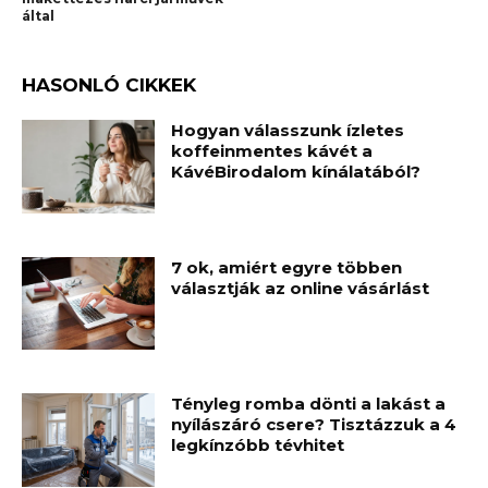
által
HASONLÓ CIKKEK
Hogyan válasszunk ízletes
koffeinmentes kávét a
KávéBirodalom kínálatából?
7 ok, amiért egyre többen
választják az online vásárlást
Tényleg romba dönti a lakást a
nyílászáró csere? Tisztázzuk a 4
legkínzóbb tévhitet