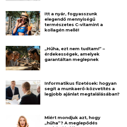
Itt a nyár, fogyasszunk
elegendő mennyiségű
természetes C-vitamint a
kollagén mellé!
„Hűha, ezt nem tudtam!” –
érdekességek, amelyek
garantáltan meglepnek
Informatikus fizetések: hogyan
segít a munkaerő-közvetítés a
legjobb ajánlat megtalálásában?
Miért mondjuk azt, hogy
„hűha”? A meglepődés