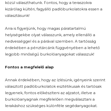
közül választhatunk. Fontos, hogy a teraszokra
kizárólag kültéri, fagyálló padlóburkolatokra essen a
választásunk!
Arra is figyeljünk, hogy magas páratartalmú
helyiségekbe olyat válasszunk, amely ellenálló a
nedvességgel és a párával szemben. A tartósság
érdekében a pénztárcánk függvényében a lehető
legjobb minőségű burkolóanyagokat válasszuk!
Fontos a megfelelő alap
Annak érdekében, hogy az ízlésünk, igényeink szerint
választott padlóburkolatok esztétikusak és tartósak
legyenek, fontos előkészíteni az aljzatot, illetve a
burkolóanyagnak megfelelően megválasztani a
lerakáshoz szükséges különféle segédanyagokat.