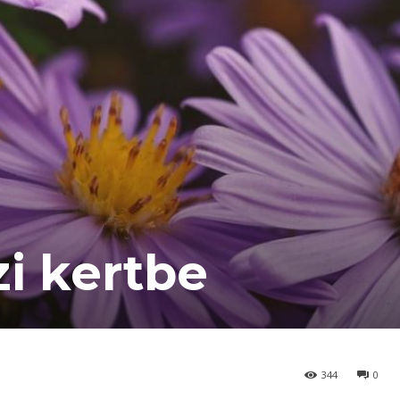
zi kertbe
344
0