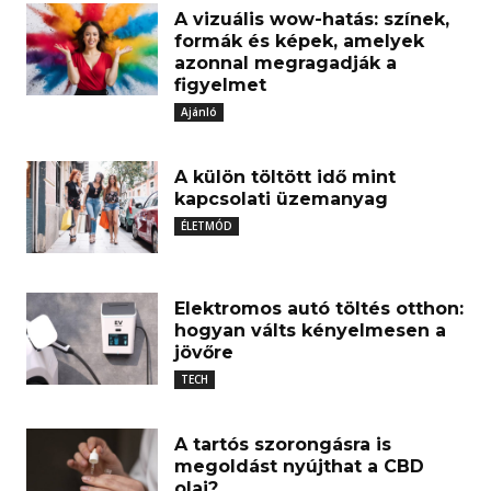
A vizuális wow-hatás: színek,
formák és képek, amelyek
azonnal megragadják a
figyelmet
Ajánló
A külön töltött idő mint
kapcsolati üzemanyag
ÉLETMÓD
Elektromos autó töltés otthon:
hogyan válts kényelmesen a
jövőre
TECH
A tartós szorongásra is
megoldást nyújthat a CBD
olaj?