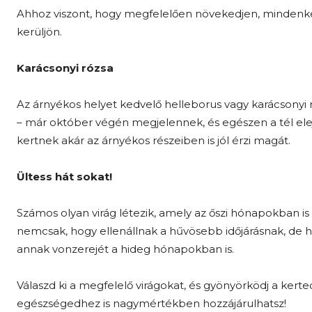
Ahhoz viszont, hogy megfelelően növekedjen, mindenké
kerüljön.
Karácsonyi rózsa
Az árnyékos helyet kedvelő helleborus vagy karácsonyi róz
– már október végén megjelennek, és egészen a tél ele
kertnek akár az árnyékos részeiben is jól érzi magát.
Ültess hát sokat!
Számos olyan virág létezik, amely az őszi hónapokban i
nemcsak, hogy ellenállnak a hűvösebb időjárásnak, de 
annak vonzerejét a hideg hónapokban is.
Válaszd ki a megfelelő virágokat, és gyönyörködj a kert
egészségedhez is nagymértékben hozzájárulhatsz!