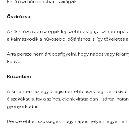
késő őszi hónapokban is virágzik.
Őszirózsa
Az őszirózsa az ősz egyik legszebb virága, a színpompás 
alkalmazkodik a hűvösebb időjáráshoz is, így tökéletes ar
Arra persze nem árt odafigyelni, hogy napos vagy félárny
kedveli.
Krizantém
A krizantém az egyik legismertebb őszi virág. Rendkívül e
éjszakákat is, így a színes, élénk virágaiban – sárga, naran
gyönyörködni.
Persze ehhez szükséges, hogy napos helyen legyen elh