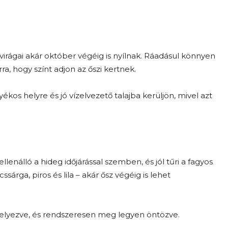
virágai akár október végéig is nyílnak. Ráadásul könnyen
ra, hogy színt adjon az őszi kertnek.
ékos helyre és jó vízelvezető talajba kerüljön, mivel azt
llenálló a hideg időjárással szemben, és jól tűri a fagyos
cssárga, piros és lila – akár ősz végéig is lehet
elyezve, és rendszeresen meg legyen öntözve.