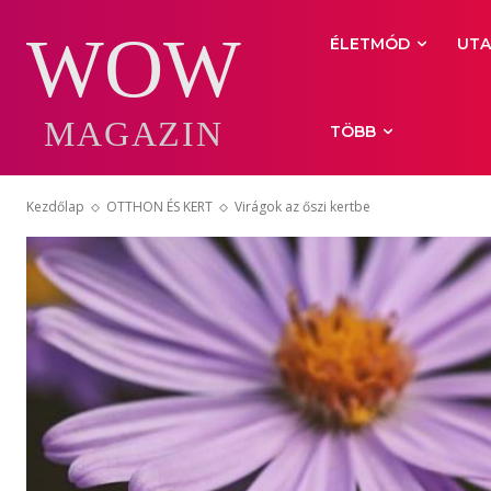
WOW
ÉLETMÓD
UTA
MAGAZIN
TÖBB
Kezdőlap
OTTHON ÉS KERT
Virágok az őszi kertbe