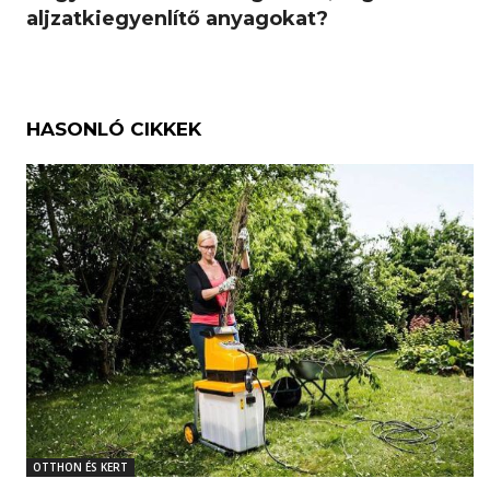
aljzatkiegyenlítő anyagokat?
HASONLÓ CIKKEK
OTTHON ÉS KERT