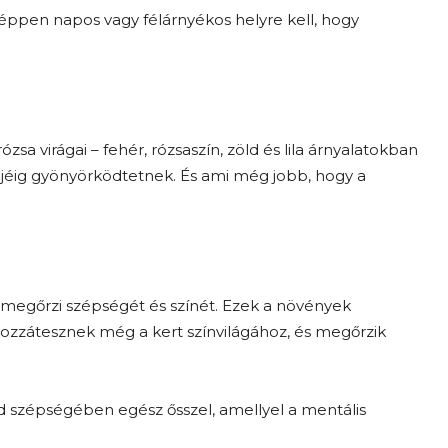
ppen napos vagy félárnyékos helyre kell, hogy
sa virágai – fehér, rózsaszín, zöld és lila árnyalatokban
jéig gyönyörködtetnek. És ami még jobb, hogy a
s megőrzi szépségét és színét. Ezek a növények
hozzátesznek még a kert színvilágához, és megőrzik
ed szépségében egész ősszel, amellyel a mentális