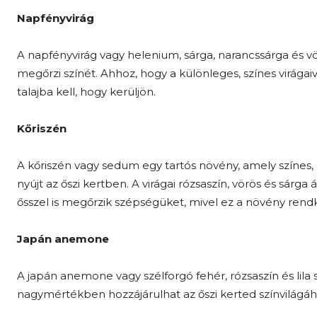
Napfényvirág
A napfényvirág vagy helenium, sárga, narancssárga és vö
megőrzi színét. Ahhoz, hogy a különleges, színes virágaiv
talajba kell, hogy kerüljön.
Kőriszén
A kőriszén vagy sedum egy tartós növény, amely színes, h
nyújt az őszi kertben. A virágai rózsaszín, vörös és sá
ősszel is megőrzik szépségüket, mivel ez a növény rendkív
Japán anemone
A japán anemone vagy szélforgó fehér, rózsaszín és lila szí
nagymértékben hozzájárulhat az őszi kerted színvilágáh