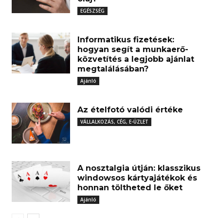
EGÉSZSÉG
Informatikus fizetések:
hogyan segít a munkaerő-
közvetítés a legjobb ajánlat
megtalálásában?
Ajánló
Az ételfotó valódi értéke
VÁLLALKOZÁS, CÉG, E-ÜZLET
A nosztalgia útján: klasszikus
windowsos kártyajátékok és
honnan töltheted le őket
Ajánló