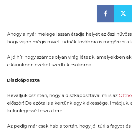
Ahogy a nyár melege lassan átadja helyét az őszi hűvös
hogy vajon mégis mivel tudnák továbbra is megőrizni a 
A jó hír, hogy számos olyan virág létezik, amelyekben 
cikkünkben ezeket szedtük csokorba.
Díszkáposzta
Bevalljuk őszintén, hogy a díszkáposztával mi is az
Ottho
először! De azóta is a kertünk egyik ékessége. Imádjuk, a
különlegessé teszi a teret.
Az pedig már csak hab a tortán, hogy jól tűri a fagyot