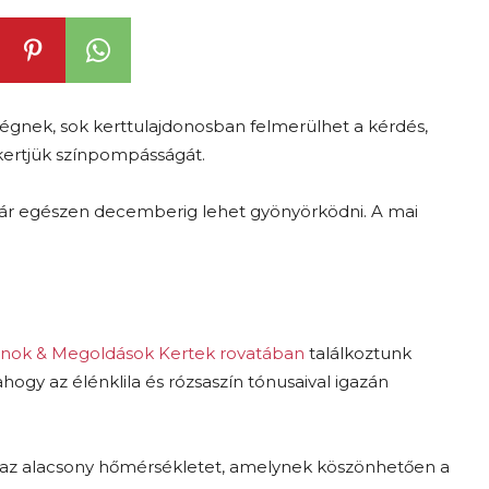
ségnek, sok kerttulajdonosban felmerülhet a kérdés,
kertjük színpompásságát.
akár egészen decemberig lehet gyönyörködni. A mai
nok & Megoldások Kertek rovatában
találkoztunk
hogy az élénklila és rózsaszín tónusaival igazán
 és az alacsony hőmérsékletet, amelynek köszönhetően a