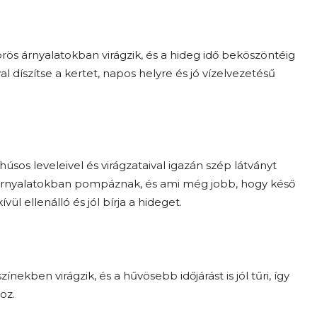
rös árnyalatokban virágzik, és a hideg idő beköszöntéig
al díszítse a kertet, napos helyre és jó vízelvezetésű
úsos leveleivel és virágzataival igazán szép látványt
rga árnyalatokban pompáznak, és ami még jobb, hogy késő
ül ellenálló és jól bírja a hideget.
nekben virágzik, és a hűvösebb időjárást is jól tűri, így
oz.