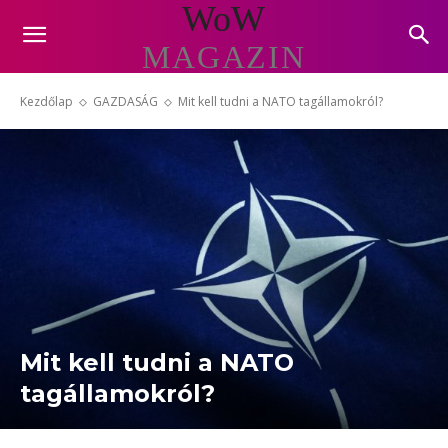
WoW
MAGAZIN
Kezdőlap
GAZDASÁG
Mit kell tudni a NATO tagállamokról?
Mit kell tudni a NATO
tagállamokról?