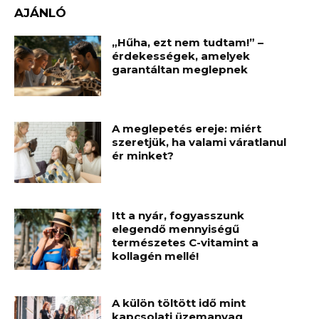
AJÁNLÓ
„Hűha, ezt nem tudtam!” –
érdekességek, amelyek
garantáltan meglepnek
A meglepetés ereje: miért
szeretjük, ha valami váratlanul
ér minket?
Itt a nyár, fogyasszunk
elegendő mennyiségű
természetes C-vitamint a
kollagén mellé!
A külön töltött idő mint
kapcsolati üzemanyag