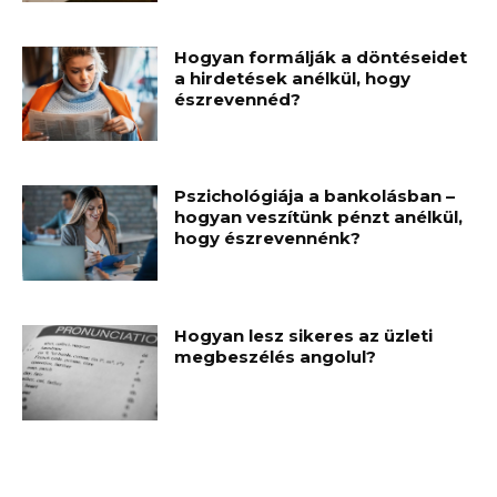
Hogyan formálják a döntéseidet
a hirdetések anélkül, hogy
észrevennéd?
Pszichológiája a bankolásban –
hogyan veszítünk pénzt anélkül,
hogy észrevennénk?
Hogyan lesz sikeres az üzleti
megbeszélés angolul?