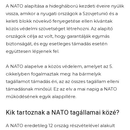
A NATO alapítása a hidegháború kezdeti éveire nyúlik
vissza, amikor a nyugati országok a Szovjetunió és a
keleti blokk növekvő fenyegetése ellen kívántak
közös védelmi szövetséget létrehozni. Az alapító
országok célja az volt, hogy garantálják egymás
biztonságát, és egy esetleges támadás esetén
együttesen lépjenek fel.
A NATO alapelve a közös védelem, amelyet az 5.
cikkelyben fogalmaztak meg: ha bármelyik
tagállamot támadás éri, az az összes tagállam elleni
támadásnak minősül. Ez az elv a mai napig a NATO
működésének egyik alappillére.
Kik tartoznak a NATO tagállamai közé?
A NATO eredetileg 12 ország részvételével alakult