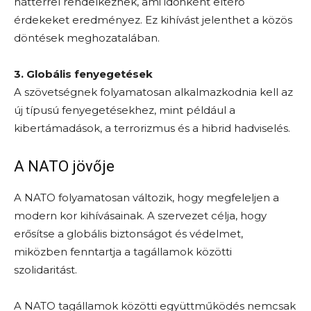
háttérrel rendelkeznek, ami időnként eltérő
érdekeket eredményez. Ez kihívást jelenthet a közös
döntések meghozatalában.
3. Globális fenyegetések
A szövetségnek folyamatosan alkalmazkodnia kell az
új típusú fenyegetésekhez, mint például a
kibertámadások, a terrorizmus és a hibrid hadviselés.
A NATO jövője
A NATO folyamatosan változik, hogy megfeleljen a
modern kor kihívásainak. A szervezet célja, hogy
erősítse a globális biztonságot és védelmet,
miközben fenntartja a tagállamok közötti
szolidaritást.
A NATO tagállamok közötti együttműködés nemcsak