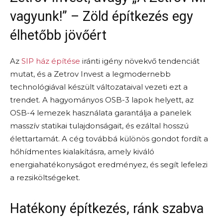
vagyunk!” – Zöld építkezés egy
élhetőbb jövőért
Az
SIP ház építése
iránti igény növekvő tendenciát
mutat, és a Zetrov Invest a legmodernebb
technológiával készült változataival vezeti ezt a
trendet. A hagyományos OSB-3 lapok helyett, az
OSB-4 lemezek használata garantálja a panelek
masszív statikai tulajdonságait, és ezáltal hosszú
élettartamát. A cég továbbá különös gondot fordít a
hőhídmentes kialakításra, amely kiváló
energiahatékonyságot eredményez, és segít lefelezi
a rezsiköltségeket.
Hatékony építkezés, ránk szabva