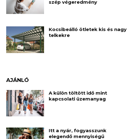
szép végeredmény
Kocsibeálló ötletek kis és nagy
telkekre
AJÁNLÓ
A külön töltött idő mint
kapcsolati üzemanyag
Itt a nyár, fogyasszunk
elegendő mennyiségű