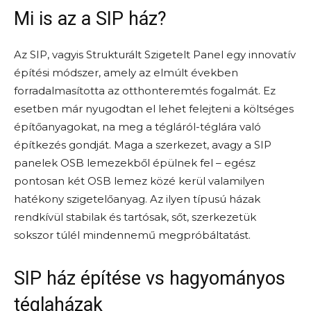
Mi is az a SIP ház?
Az SIP, vagyis Strukturált Szigetelt Panel egy innovatív
építési módszer, amely az elmúlt években
forradalmasította az otthonteremtés fogalmát. Ez
esetben már nyugodtan el lehet felejteni a költséges
építőanyagokat, na meg a tégláról-téglára való
építkezés gondját. Maga a szerkezet, avagy a SIP
panelek OSB lemezekből épülnek fel – egész
pontosan két OSB lemez közé kerül valamilyen
hatékony szigetelőanyag. Az ilyen típusú házak
rendkívül stabilak és tartósak, sőt, szerkezetük
sokszor túlél mindennemű megpróbáltatást.
SIP ház építése vs hagyományos
téglaházak