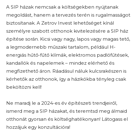
A SIP házak nemcsak a költségekben nyújtanak
megoldást, hanem a tervezés terén is rugalmasságot
biztosítanak. A Zetrov Invest lehetőséget kínál
személyre szabott otthonok kivitelezésére a SIP ház
építése során. Kicsi vagy nagy, lapos vagy magas tető,
a legmodernebb műszaki tartalom, például H-
energiás hűtő-fűtő klímák, elektromos padlófűtések,
kandallók és napelemek – mindez elérhető és
megfizethető áron. Ráadásul náluk kulcsrakészen is
kérhetők az otthonok, így a házikókba tényleg csak
beköltözni kell!
Ne maradj le a 2024-es év építészeti trendjeiről,
ismerd meg a SIP házakat, és teremtsd meg álmaid
otthonát gyorsan és költséghatékonyan! Látogass el
hozzájuk egy konzultációra!