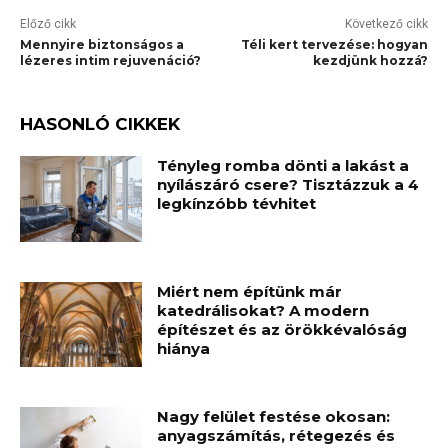
Előző cikk
Következő cikk
Mennyire biztonságos a
Téli kert tervezése: hogyan
lézeres intim rejuvenáció?
kezdjünk hozzá?
HASONLÓ CIKKEK
Tényleg romba dönti a lakást a
nyílászáró csere? Tisztázzuk a 4
legkínzóbb tévhitet
Miért nem építünk már
katedrálisokat? A modern
építészet és az örökkévalóság
hiánya
Nagy felület festése okosan:
anyagszámítás, rétegezés és