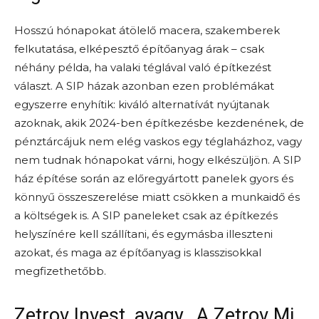
Hosszú hónapokat átölelő macera, szakemberek
felkutatása, elképesztő építőanyag árak – csak
néhány példa, ha valaki téglával való építkezést
választ. A SIP házak azonban ezen problémákat
egyszerre enyhítik: kiváló alternatívát nyújtanak
azoknak, akik 2024-ben építkezésbe kezdenének, de
pénztárcájuk nem elég vaskos egy téglaházhoz, vagy
nem tudnak hónapokat várni, hogy elkészüljön. A SIP
ház építése során az előregyártott panelek gyors és
könnyű összeszerelése miatt csökken a munkaidő és
a költségek is. A SIP paneleket csak az építkezés
helyszínére kell szállítani, és egymásba illeszteni
azokat, és maga az építőanyag is klasszisokkal
megfizethetőbb.
Zetrov Invest, avagy „A Zetrov Mi