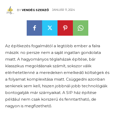
JANUÁR 11, 2024
BY
VENDÉG SZERZŐ
Az építkezés fogalmától a legtöbb ember a falra
mászik: no persze nem a saját ingatlan gondolata
miatt. A hagyományos téglaházak építése, bár
klasszikus megoldásnak számít, sokszor válik
elérhetetlenné a meredeken emelkedő költségek és
a folyamat komplexitása miatt. Csüggedni azonban
senkinek sem kell, hiszen jobbnál-jobb technológiák
bontogatják már szárnyaikat. A SIP ház építése
például nem csak korszerű és fenntartható, de
nagyon is megfizethető.