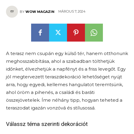
MÁRCIUS 7, 2024
BY
WOW MAGAZIN
A terasz nem csupán egy külső tér, hanem otthonunk
meghosszabbítása, ahol a szabadban tölthetjük
időnket, élvezhetjük a napfényt és a friss levegőt. Egy
jól megtervezett teraszdekoráció lehetőséget nyújt
arra, hogy egyedi, kellemes hangulatot teremtsünk,
ahol öröm a pihenés, a családi és baráti
összejövetelek. Íme néhány tipp, hogyan teheted a
teraszodat igazán vonzóvá és stílusossá.
Válassz téma szerinti dekorációt