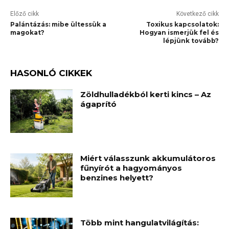
Előző cikk
Következő cikk
Palántázás: mibe ültessük a
Toxikus kapcsolatok:
magokat?
Hogyan ismerjük fel és
lépjünk tovább?
HASONLÓ CIKKEK
Zöldhulladékból kerti kincs – Az
ágaprító
Miért válasszunk akkumulátoros
fűnyírót a hagyományos
benzines helyett?
Több mint hangulatvilágítás: