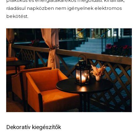
praktikus és energiatakarékos megoldást kínálnak,
ráadásul napközben nem igényelnek elektromos
bekötést.
Dekoratív kiegészítők