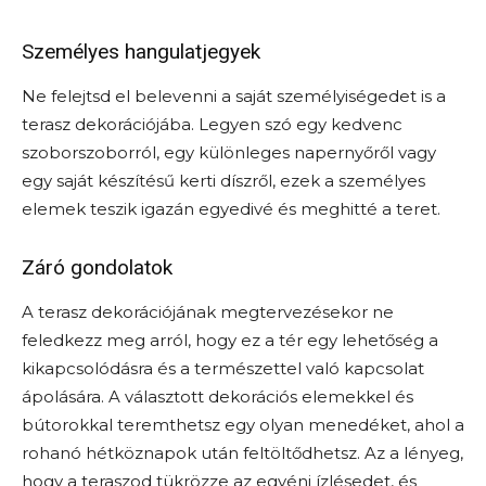
Személyes hangulatjegyek
Ne felejtsd el belevenni a saját személyiségedet is a
terasz dekorációjába. Legyen szó egy kedvenc
szoborszoborról, egy különleges napernyőről vagy
egy saját készítésű kerti díszről, ezek a személyes
elemek teszik igazán egyedivé és meghitté a teret.
Záró gondolatok
A terasz dekorációjának megtervezésekor ne
feledkezz meg arról, hogy ez a tér egy lehetőség a
kikapcsolódásra és a természettel való kapcsolat
ápolására. A választott dekorációs elemekkel és
bútorokkal teremthetsz egy olyan menedéket, ahol a
rohanó hétköznapok után feltöltődhetsz. Az a lényeg,
hogy a teraszod tükrözze az egyéni ízlésedet, és