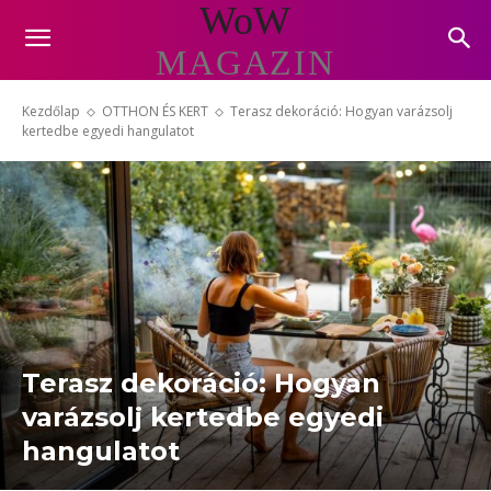
WoW
MAGAZIN
Kezdőlap
OTTHON ÉS KERT
Terasz dekoráció: Hogyan varázsolj
kertedbe egyedi hangulatot
Terasz dekoráció: Hogyan
varázsolj kertedbe egyedi
hangulatot