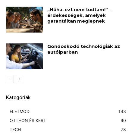
„Hűha, ezt nem tudtam!” –
érdekességek, amelyek
garantáltan meglepnek
Gondoskodó technológiák az
autóiparban
Kategóriák
ÉLETMÓD
143
OTTHON ÉS KERT
90
TECH
78